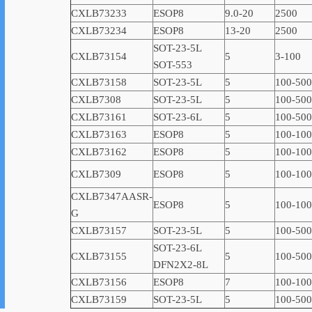
CXLB73233
ESOP8
9.0-20
2500
CXLB73234
ESOP8
13-20
2500
SOT-23-5L
CXLB73154
5
3-100
SOT-553
CXLB73158
SOT-23-5L
5
100-500
CXLB7308
SOT-23-5L
5
100-500
CXLB73161
SOT-23-6L
5
100-500
CXLB73163
ESOP8
5
100-10
CXLB73162
ESOP8
5
100-10
CXLB7309
ESOP8
5
100-10
CXLB7347AASR-
ESOP8
5
100-10
G
CXLB73157
SOT-23-5L
5
100-500
SOT-23-6L
CXLB73155
5
100-500
DFN2X2-8L
CXLB73156
ESOP8
7
100-10
CXLB73159
SOT-23-5L
5
100-500