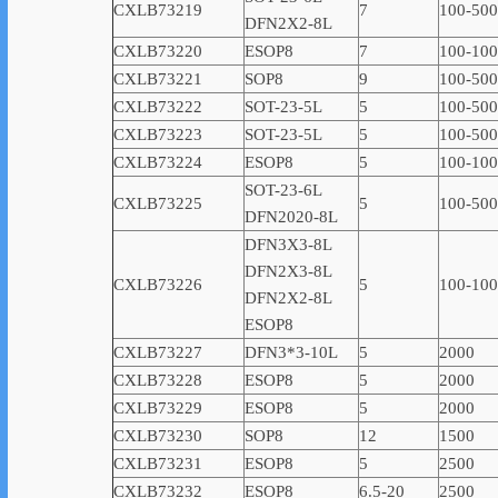
CXLB73219
7
100-500
DFN2X2-8L
CXLB73220
ESOP8
7
100-10
CXLB73221
SOP8
9
100-500
CXLB73222
SOT-23-5L
5
100-500
CXLB73223
SOT-23-5L
5
100-500
CXLB73224
ESOP8
5
100-10
SOT-23-6L
CXLB73225
5
100-500
DFN2020-8L
DFN3X3-8L
DFN2X3-8L
CXLB73226
5
100-10
DFN2X2-8L
ESOP8
CXLB73227
DFN3*3-10L
5
2000
CXLB73228
ESOP8
5
2000
CXLB73229
ESOP8
5
2000
CXLB73230
SOP8
12
1500
CXLB73231
ESOP8
5
2500
CXLB73232
ESOP8
6.5-20
2500