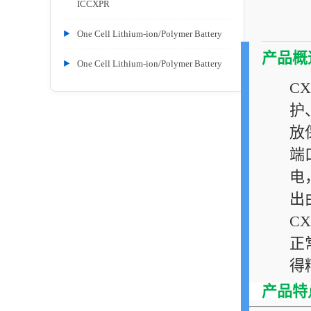
ICCXPR
One Cell Lithium-ion/Polymer Battery
产品概
One Cell Lithium-ion/Polymer Battery
C
护
放
端
电
出
C
正
得
产品特