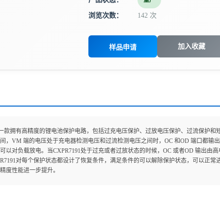
量产
浏览次数：
142 次
加入收藏
样品申请
91是一款拥有高精度的锂电池保护电路，包括过充电压保护、过放电压保护、过流保护和短路
间，VM 端的电压处于充电器检测电压和过流检测电压之间时，OC 和OD 端口都输出高
可以对负载放电。当CXPR7191处于过充或者过放状态的时候，OC 或者OD 输出
PR7191对每个保护状态都设计了恢复条件，满足条件的可以解除保护状态，可以正常进
精度性能进一步提升。