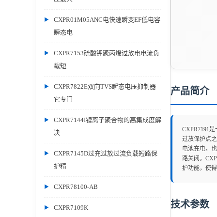
CXPR01M05ANC电快速瞬变EF低电容
瞬态电
CXPR7153硫酸钾聚丙烯过放电电流负
载短
CXPR7822E双向TVS瞬态电压抑制器
产品简介
它专门
CXPR7144I锂离子聚合物的高集成度解
CXPR71
决
过放保护点之
电池充电，也
CXPR7145D过充过放过流负载短路保
路关闭。CX
护精
护功能，使得
CXPR78100-AB
技术参数
CXPR7109K