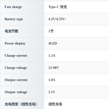
Fast charge
Type-C 快充
Battery type
4.2V/4.35V/
电池节数
1节
Power display
4LED
Charge current
1.1A
Charge voltage
13-90V
Output current
1.0A
Output voltage
5.1V
充电类型（线性充电）
线性充电