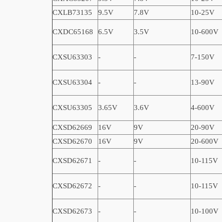
CXLB73135
9.5V
7.8V
10-25V
CXDC65168
6.5V
3.5V
10-600V
CXSU63303
-
-
7-150V
CXSU63304
-
-
13-90V
CXSU63305
3.65V
3.6V
4-600V
CXSD62669
16V
9V
20-90V
CXSD62670
16V
9V
20-600V
CXSD62671
-
-
10-115V
CXSD62672
-
-
10-115V
CXSD62673
-
-
10-100V