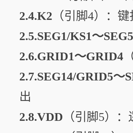
2.4.K2
（引脚4）：
2.5.SEG1/KS1～SEG5
2.6.GRID1～GRID4
（
2.7.SEG14/GRID5～
出
2.8.VDD
（引脚5）：