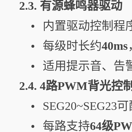
2.3. 有源蜂鸣器驱动
内置驱动控制程
•
每级时长约
40ms
•
适用提示音、告
•
2.4. 4路PWM背光控
SEG20~SEG23
•
每路支持
64级P
•