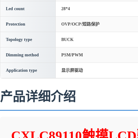
Led count
28*4
Protection
OVP/OCP/短路保护
Topology type
BUCK
Dimming method
PSM/PWM
Application type
显示屏驱动
产品详细介绍
CXLC89110触摸L