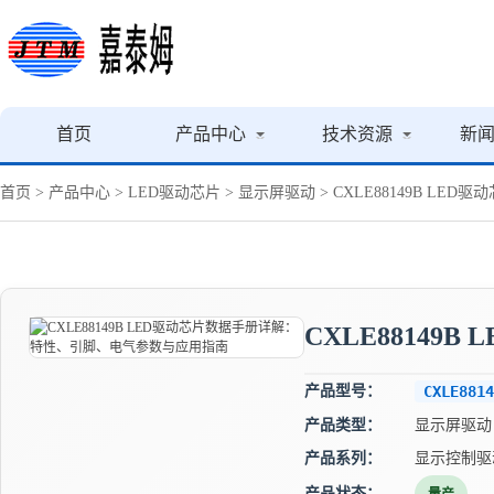
首页
产品中心
技术资源
新
首页
>
产品中心
>
LED驱动芯片
>
显示屏驱动
> CXLE88149B 
CXLE8814
产品型号：
CXLE8814
产品类型：
显示屏驱动
产品系列：
显示控制驱
产品状态：