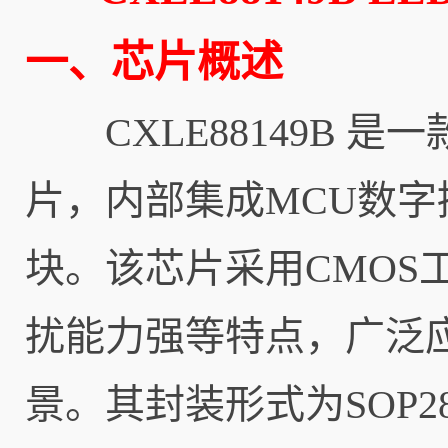
一、芯片概述
CXLE88149B 是
片，内部集成MCU数字
块。该芯片采用CMOS
扰能力强等特点，广泛
景。其封装形式为SOP2