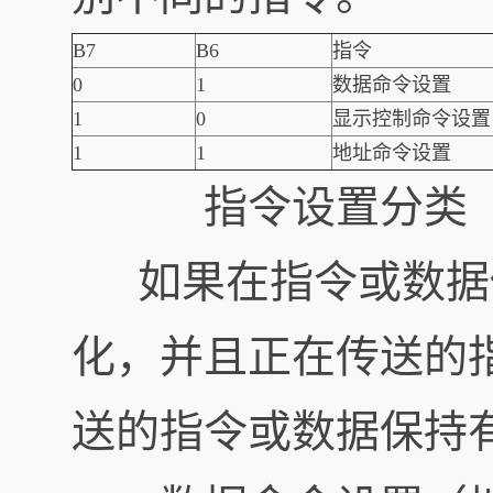
B7
B6
指令
0
1
数据命令设置
1
0
显示控制命令设置
1
1
地址命令设置
指令设置分类
如果在指令或数据传
化，并且正在传送的
送的指令或数据保持