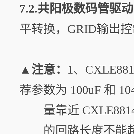
7.2.共阳极数码管驱
平转换，GRID输出
▲注意：
1、CXLE8
荐参数为 100uF 和 
量靠近 CXLE88
的回路长度不能超