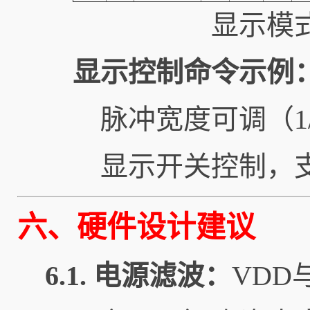
显示模
显示控制命令示例
脉冲宽度可调（1/1
显示开关控制，
六、硬件设计建议
6.1. 电源滤波：
VDD