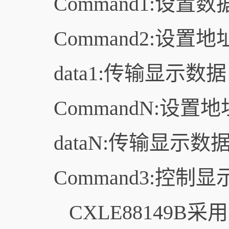
Command1:设置数
Command2:设置地
data1:传输显示数据
CommandN:设置地
dataN:传输显示数
Command3:控制显
CXLE88149B