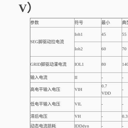
V）
参数
符号
最小
典
Ioh1
45
55
SEG脚驱动拉电流
Ioh2
60
70
GRID脚驱动灌电流
IOL1
80
14
输入电流
II
-
-
0.7
高电平输入电压
VIH
-
VDD
低电平输入电压
VIL
-
-
滞后电压
VH
-
0.3
动态电流损耗
IDDdyn
-
-