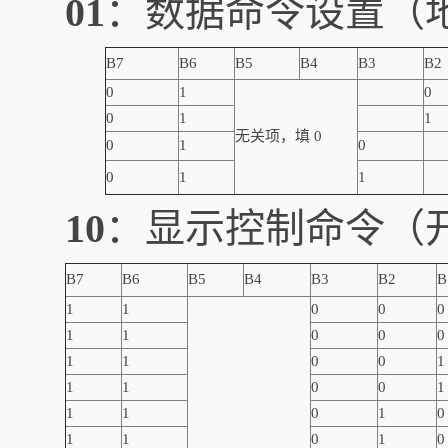
01
：数据命令设置（地
B7
B6
B5
B4
B3
B2
0
1
0
0
1
1
无关项，填 0
0
1
0
0
1
1
10
：显示控制命令（
B7
B6
B5
B4
B3
B2
B
1
1
0
0
0
1
1
0
0
0
1
1
0
0
1
1
1
0
0
1
1
1
0
1
0
1
1
0
1
0