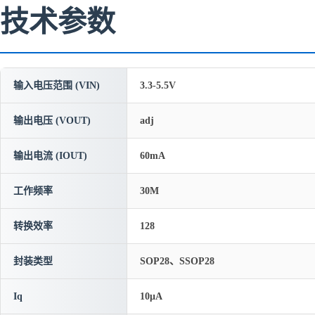
技术参数
输入电压范围 (VIN)
3.3-5.5V
输出电压 (VOUT)
adj
输出电流 (IOUT)
60mA
工作频率
30M
转换效率
128
封装类型
SOP28、SSOP28
Iq
10μA