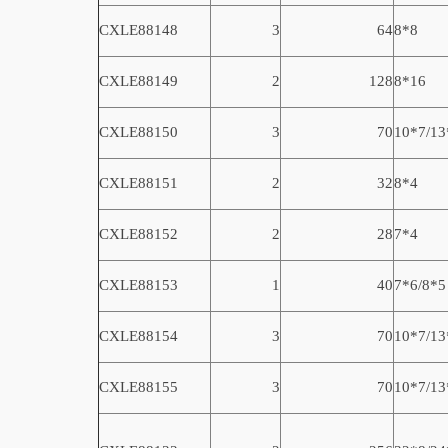
CXLE8814
8
3
64
8*8
CXLE8814
9
2
128
8*16
CXLE88150
3
70
10*7/13
CXLE88151
2
32
8*4
CXLE88152
2
28
7*4
CXLE88153
1
40
7*6/8*5
CXLE88154
3
70
10*7/13
CXLE88155
3
70
10*7/13