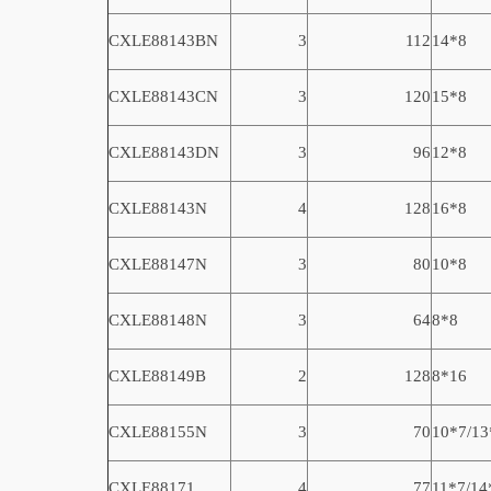
CXLE8814
3BN
3
112
14*8
CXLE8814
3CN
3
120
15*8
CXLE8814
3DN
3
96
12*8
CXLE8814
3N
4
128
16*8
CXLE8814
7N
3
80
10*8
CXLE8814
8N
3
64
8*8
CXLE8814
9B
2
128
8*16
CXLE88155
N
3
70
10*7/13
CXLE8817
1
4
77
11*7/14