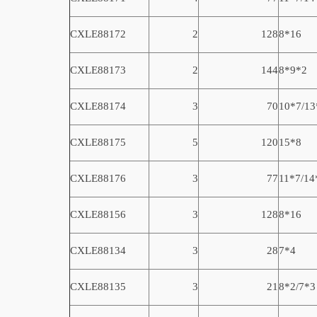
CXLE8817
2
2
128
8*16
CXLE8817
3
2
144
8*9*2
CXLE8817
4
3
70
10*7/13
CXLE8817
5
5
120
15*8
CXLE8817
6
3
77
11*7/14
CXLE88156
3
128
8*16
CXLE88134
3
28
7*4
CXLE88135
3
21
8*2/7*3