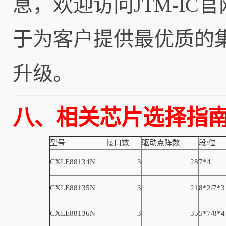
息，欢迎访问
JTM-IC官
于为客户提供最优质的
升级。
八、
相关芯片
型号
接口数
驱动点阵数
段/位
CXLE88134
N
3
28
7*4
CXLE88135
N
3
21
8*2/7*3
CXLE88136
N
3
35
5*7/8*4