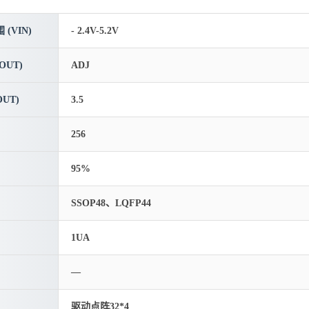
(VIN)
- 2.4V-5.2V
OUT)
ADJ
UT)
3.5
256
95%
SSOP48、LQFP44
1UA
—
驱动点阵32*4