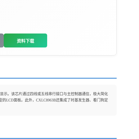
资料下载
端）的液晶显示。该芯片通过四线或五线串行接口与主控制器通信，极大简化
CD面板。此外，CXLC8963B还集成了时基发生器、看门狗定