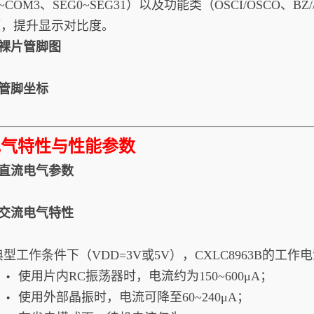
~COM3、SEG0~SEG31）以及功能类（OSCI/OSCO、B
压，提升显示对比度。
1.裸片管脚图
2.管脚坐标
电气特性与性能参数
1.直流电气参数
2.交流电气特性
型工作条件下（VDD=3V或5V），CXLC8963B的
使用片内RC振荡器时，电流约为150~600μA；
•
使用外部晶振时，电流可降至60~240μA；
•