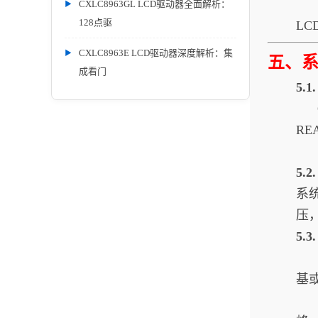
CXLC8963GL LCD驱动器全面解析：
128点驱
L
CXLC8963E LCD驱动器深度解析：集
五、
成看门
5.
C
RE
5.
系
压
5.
时
基
时