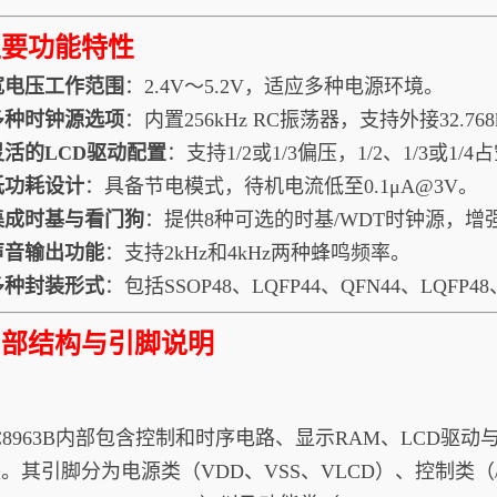
主要功能特性
宽电压工作范围
：2.4V～5.2V，适应多种电源环境。
多种时钟源选项
：内置256kHz RC振荡器，支持外接32.76
灵活的LCD驱动配置
：支持1/2或1/3偏压，1/2、1/3或1/
低功耗设计
：具备节电模式，待机电流低至0.1μA@3V。
集成时基与看门狗
：提供8种可选的时基/WDT时钟源，增
声音输出功能
：支持2kHz和4kHz两种蜂鸣频率。
多种封装形式
：包括SSOP48、LQFP44、QFN44、LQFP4
内部结构与引脚说明
8963B内部包含控制和时序电路、显示RAM、LCD驱
。其引脚分为电源类（VDD、VSS、VLCD）、控制类（/C