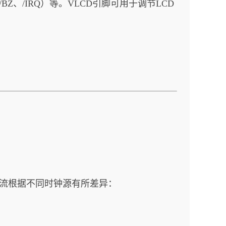
Z//BZ、/IRQ）等。VLCD引脚可用于调节LCD
工作电流根据不同时钟源有所差异：