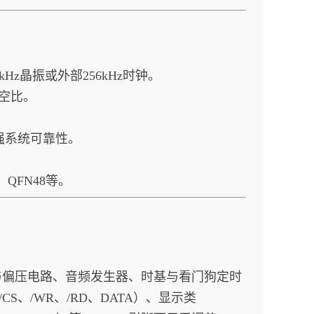
8kHz晶振或外部256kHz时钟。
4占空比。
强系统可靠性。
8、QFN48等。
动与偏压电路、音频发生器、时基与看门狗定时
S、/WR、/RD、DATA）、显示类