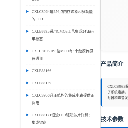
CXLC8964是256点内存映象和多功能
的LCD
CXLE8895采用CMOS工艺集成24译码
単稳态
CXTC8F050P 8位MCU有5个触摸传感
器通道
产品简介
CXLE88166
CXLE88159
CXLC89
了系统连接。
CXLC8956升压结构的集成电路提供正
时器和声音发
负电
CXLE88171恒流LED驱动芯片详解：
技术参数
集成键盘