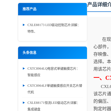
产品详细
推荐产品
CXLE88173 LED驱动控制芯片详解：
特性、
在现代
心部件，
头条信息
存映像、
选择。本
CXTC8964LQ电容式单键触摸芯片：
用该芯
智能感应
一、CX
CXTC8964LF单键触摸感应开关芯片替
CXLC
代机
该芯片
的偏压、
CXLE88171恒流LED驱动芯片详解：
狗定时
集成键盘