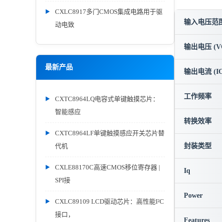
CXLC8917多门CMOS集成电路用于驱
输入电压范围 
动电致
输出电压 (V
最新产品
输出电流 (IO
工作频率
CXTC8964LQ电容式单键触摸芯片：
智能感应
转换效率
CXTC8964LF单键触摸感应开关芯片替
代机
封装类型
CXLE88170C高速CMOS移位寄存器 |
Iq
SPI接
Power
CXLC89109 LCD驱动芯片：高性能I²C
接口，
Features