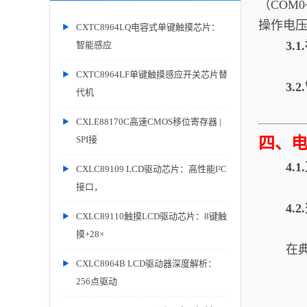
（COM0
操作电
CXTC8964LQ电容式单键触摸芯片：
3.
智能感应
CXTC8964LF单键触摸感应开关芯片替
3.
代机
CXLE88170C高速CMOS移位寄存器 |
SPI接
四、
4.
CXLC89109 LCD驱动芯片：高性能I²C
接口，
4.
CXLC89110触摸LCD驱动芯片：8键触
摸+28×
在典
CXLC8964B LCD驱动器深度解析：
256点驱动