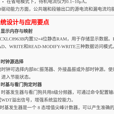
在省电模式下，待机电流仅为0.1~10μA。
•
CD驱动能力方面，公共端和段输出口的源电流和漏电流均
系统设计与应用要点
1. 显示内存与映射
XLC8963B内置32×4位静态RAM，用于存储显示数据
AD、WRITE和READ-MODIFY-WRITE三种数据访问模式
2. 时钟源选择
统时钟可选择内部RC振荡器、外接晶振或外部时钟源。使用S
，进入节能状态。
3. 时基与看门狗定时器
基发生器与看门狗共用8级分频器，可通过命令配置输出
或WDT溢出信号，增强系统监控能力。
基发生器是一个 8 态增值尖峰计数器，可以产生准确的时