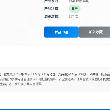
产品系列：
液晶显示驱动
产品状态：
量产
浏览次数：
137 次
加入收藏
样品申请
63B是一款集成了32×4位显示RAM的LCD驱动器，支持最多128点（32段×4公共
其内置的多种电源管理模式和可配置的偏压、占空比选项，使其能够灵活适配不同类型的L
生器，进一步扩展了其应用范围。