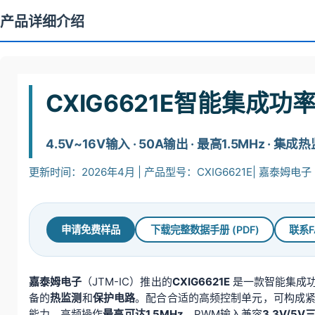
产品详细介绍
CXIG6621E智能集成功
4.5V~16V输入 · 50A输出 · 最高1.5MHz · 集成
更新时间：2026年4月 | 产品型号：CXIG6621E| 嘉泰姆电子 (
申请免费样品
下载完整数据手册 (PDF)
联系F
嘉泰姆电子
（JTM-IC）推出的
CXIG6621E
是一款智能集成功
备的
热监测
和
保护电路
。配合合适的高频控制单元，可构成
能力，高频操作
最高可达1.5MHz
。PWM输入兼容
3.3V/5