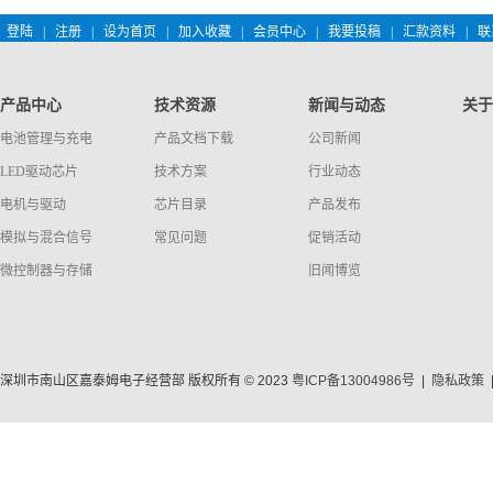
登陆
|
注册
|
设为首页
|
加入收藏
|
会员中心
|
我要投稿
|
汇款资料
|
联
产品中心
技术资源
新闻与动态
关于
电池管理与充电
产品文档下载
公司新闻
LED驱动芯片
技术方案
行业动态
电机与驱动
芯片目录
产品发布
模拟与混合信号
常见问题
促销活动
微控制器与存储
旧闻博览
深圳市南山区嘉泰姆电子经营部 版权所有 © 2023
粤ICP备13004986号
|
隐私政策