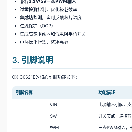
兼容
3.3V/5V三态PWM输入
过零检测
控制，优化轻载效率
集成热监测
，实时反馈芯片温度
过流保护（OCP）
集成高速驱动器和低电阻半桥开关
电热优化封装，紧凑高效
3. 引脚说明
CXIG6621E的核心引脚功能如下：
引脚名称
功能描述
VIN
电源输入引脚，支持4
SW
开关节点，连接输
PWM
三态PWM输入，兼