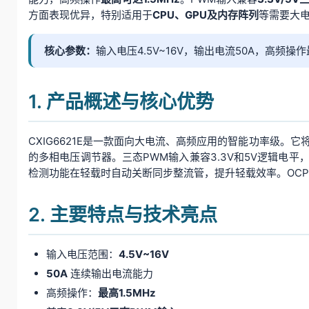
方面表现优异，特别适用于
CPU、GPU及内存阵列
等需要大
核心参数：
输入电压4.5V~16V，输出电流50A，高频操
1. 产品概述与核心优势
CXIG6621E是一款面向大电流、高频应用的智能功率级。
的多相电压调节器。三态PWM输入兼容3.3V和5V逻辑电
检测功能在轻载时自动关断同步整流管，提升轻载效率。OC
2. 主要特点与技术亮点
输入电压范围：
4.5V~16V
50A
连续输出电流能力
高频操作：
最高1.5MHz