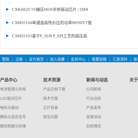
CXIG6620 5V栅压MOS半桥驱动芯片 | 2MH
CXMS5104单通道高性价比的功率MOSFET管
CXMS5103基于P_SUB P_EPI工艺的高压高
登陆
|
注册
|
设为首页
|
加入收藏
|
会员中心
|
我要投稿
|
汇款资料
|
联
产品中心
技术资源
新闻与动态
关于
电池管理与充电
产品文档下载
公司新闻
LED驱动芯片
技术方案
行业动态
电机与驱动
芯片目录
产品发布
模拟与混合信号
常见问题
促销活动
微控制器与存储
旧闻博览