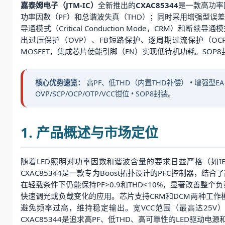
嘉泰姆电子（JTM-IC）
全新推出的
CXAC85344
是一款高功率
功率因数（PF）和总谐波失真（THD）；同时采用增强型误差放
导通模式（Critical Conduction Mode，CRM）和断续
出过压保护（OVP）、FB短路保护、逐周期过流保护（OC
MOSFET，集成芯片使能引脚（EN）实现低待机功耗。SOP
核心优势速览：
高PF、低THD（内置THD补偿） • 增强型EA
OVP/SCP/OCP/OTP/VCC钳位 • SOP8封装。
1. 产品概述与市场定位
随着LED照明对功率因数和谐波含量的要求日益严格（如IEC6
CXAC85344是一款专为Boost拓扑设计的PFC控制器，结
在轻载条件下仍能保持PF>0.9和THD<10%，显著改善
快速调光或负载变化的应用。芯片支持CRM和DCM两种工作
避免频率过高，维持稳定输出。宽VCC范围（最高达25V
CXAC85344是追求高PF、低THD、高可靠性的LED驱动电