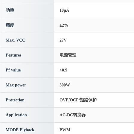
功耗
10μA
精度
±2%
Max. VCC
27V
Features
电源管理
Pf value
>0.9
Max power
300W
Protection
OVP/OCP/短路保护
Application
AC-DC转换器
MODE Flyback
PWM