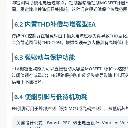
脚检测辅助绕组电压过零点，控制器精确控制MOSFET开启
间，稳定输出并降低开关损耗。这种混合模式确保全负载范围内
6.2 内置THD补偿与增强型EA
传统PFC控制器在轻载时由于输入电流过零失真导致THD恶化
全负载范围保持THD<10%。增强型误差放大器具有高增益
6.3 强驱动与保护功能
±1A栅极驱动能力可以直接驱动大容量MOSFET（如Ciss
过阈值锁存或重启；FB短路保护防止反馈失效导致输出电压失
供电下不被损坏。
6.4 使能引脚与低待机功耗
EN引脚可用于外部控制（例如MCU或光耦控制），拉低后芯
关键设计公式：Boost PFC 输出电压设计 Vout = Vref 