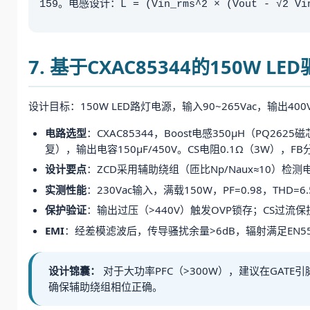
159。电感设计：L = (Vin_rms^2 × (Vout - √2 V
7. 基于CXAC85344的150W L
设计目标：150W LED路灯电源，输入90~265Vac，输出400Vdc，
电路选型
：CXAC85344，Boost电感350μH（PQ2625
复），输出电容150μF/450V。CS电阻0.1Ω（3W），F
设计要点
：ZCD采用辅助绕组（匝比Np/Naux≈10）检
实测性能
：230Vac输入，满载150W，PF=0.98，THD=
保护验证
：输出过压（>440V）触发OVP锁存；CS过流
EMI
：经差模滤波后，传导骚扰余量>6dB，辐射满足EN55
设计锦囊：
对于大功率PFC（>300W），建议在GATE
确保辅助绕组相位正确。