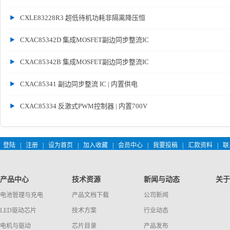
CXLE83228R3 超低待机功耗非隔离降压恒
CXAC85342D 集成MOSFET副边同步整流IC
CXAC85342B 集成MOSFET副边同步整流IC
CXAC85341 副边同步整流 IC | 内置供电
CXAC85334 反激式PWM控制器 | 内置700V
登陆
|
注册
|
设为首页
|
加入收藏
|
会员中心
|
我要投稿
|
汇款资料
|
联
产品中心
技术资源
新闻与动态
关于
电池管理与充电
产品文档下载
公司新闻
LED驱动芯片
技术方案
行业动态
电机与驱动
芯片目录
产品发布