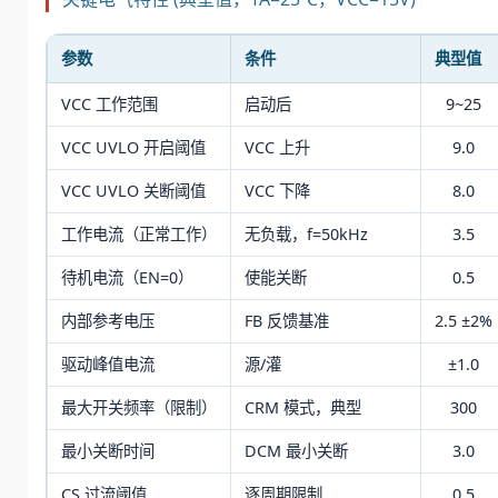
参数
条件
典型值
VCC 工作范围
启动后
9~25
VCC UVLO 开启阈值
VCC 上升
9.0
VCC UVLO 关断阈值
VCC 下降
8.0
工作电流（正常工作）
无负载，f=50kHz
3.5
待机电流（EN=0）
使能关断
0.5
内部参考电压
FB 反馈基准
2.5 ±2%
驱动峰值电流
源/灌
±1.0
最大开关频率（限制）
CRM 模式，典型
300
最小关断时间
DCM 最小关断
3.0
CS 过流阈值
逐周期限制
0.5