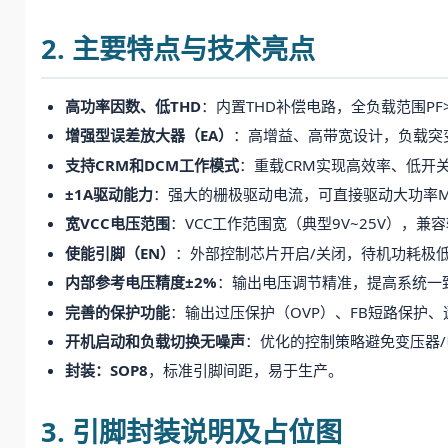
2. 主要特点与技术亮点
高功率因数、低THD
：内置THD补偿电路，全负载范围PF>
增强型误差放大器（EA）
：高增益、高带宽设计，负载突
支持CRM和DCM工作模式
：重载CRM实现高效率、低开
±1A驱动能力
：强大的栅极驱动电流，可直接驱动大功率MOS
宽VCC电压范围
：VCC工作范围宽（典型9V~25V），
使能引脚（EN）
：外部控制芯片开启/关闭，待机功耗极低
内部参考电压精度±2%
：输出电压调节精准，提高系统一
完善的保护功能
：输出过压保护（OVP）、FB短路保护
开机启动和负载切换无噪声
：优化的控制策略避免变压器
封装：SOP8
，标准引脚间距，易于生产。
3. 引脚封装说明及占位图