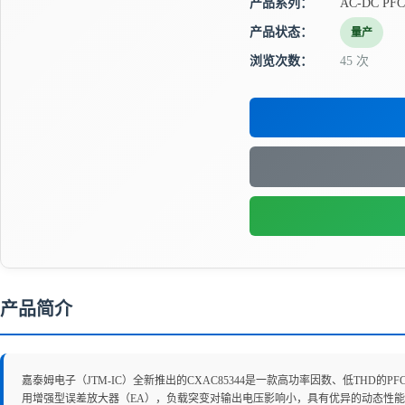
产品系列：
AC-DC P
产品状态：
量产
浏览次数：
45 次
产品简介
嘉泰姆电子（JTM-IC）全新推出的CXAC85344是一款高功率因数、低TH
用增强型误差放大器（EA），负载突变对输出电压影响小，具有优异的动态性能。CXAC85344采用B