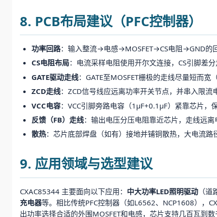
8. PCB布局建议（PFC控制器）
功率回路
：输入整流→电感→MOSFET→CS电阻→GN
CS电阻布局
：电流采样电阻使用开尔文连接，CS引脚差
GATE驱动走线
：GATE至MOSFET栅极的走线尽量短而
ZCD走线
：ZCD信号线应远离功率开关节点，并串入限流
VCC电容
：VCC引脚旁路电容（1μF+0.1μF）紧靠芯片
反馈（FB）走线
：输出电压分压电阻靠近芯片，走线远离电
散热
：芯片底部焊盘（如有）接地并铺铜散热，大电流路
9. 应用领域与选型建议
CXAC85344 主要面向以下应用：
中大功率LED照明驱动
（道
充电器
等。相比传统PFC控制器（如L6562、NCP1608
出功率选择合适的外围MOSFET和电感，芯片支持几百瓦到