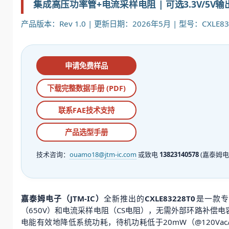
集成高压功率管+电流采样电阻 | 可选3.3V/5V输出 
产品版本：Rev 1.0 | 更新日期：2026年5月 | 型号：CXLE832
申请免费样品
下载完整数据手册 (PDF)
联系FAE技术支持
产品选型手册
技术咨询：
ouamo18@jtm-ic.com
或致电
13823140578
(嘉泰姆电
嘉泰姆电子（JTM-IC）
全新推出的
CXLE83228T0
是一款专为
（650V）和电流采样电阻（CS电阻），无需外部环路补偿电
电能有效地降低系统功耗，待机功耗低于20mW（@120Vac/