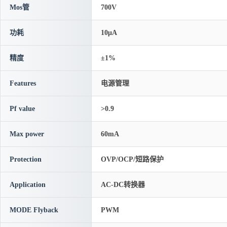
Mos管
700V
功耗
10μA
精度
±1%
Features
电源管理
Pf value
>0.9
Max power
60mA
Protection
OVP/OCP/短路保护
Application
AC-DC转换器
MODE Flyback
PWM