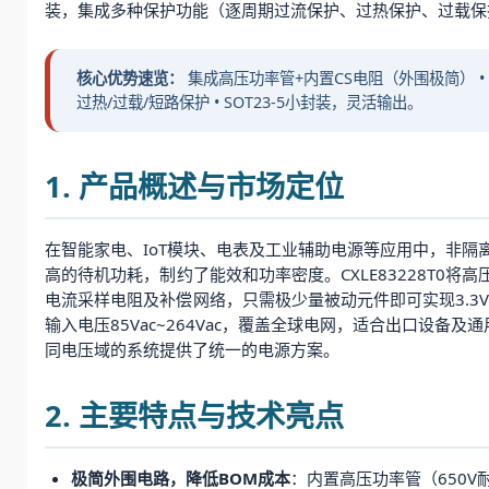
装，集成多种保护功能（逐周期过流保护、过热保护、过载保
核心优势速览：
集成高压功率管+内置CS电阻（外围极简） • 待机
过热/过载/短路保护 • SOT23-5小封装，灵活输出。
1. 产品概述与市场定位
在智能家电、IoT模块、电表及工业辅助电源等应用中，非
高的待机功耗，制约了能效和功率密度。CXLE83228T0将
电流采样电阻及补偿网络，只需极少量被动元件即可实现3.3
输入电压85Vac~264Vac，覆盖全球电网，适合出口设
同电压域的系统提供了统一的电源方案。
2. 主要特点与技术亮点
极简外围电路，降低BOM成本
：内置高压功率管（650