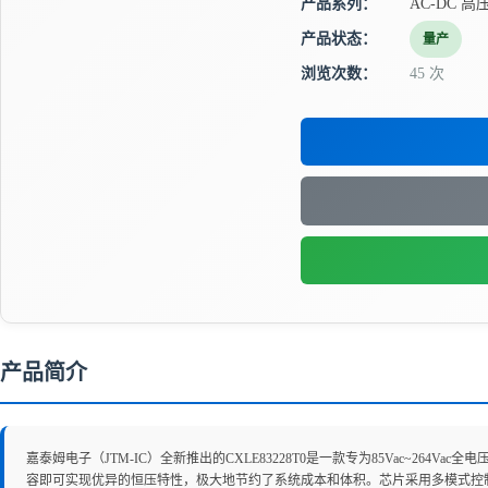
产品系列：
AC-DC 
产品状态：
量产
浏览次数：
45 次
产品简介
嘉泰姆电子（JTM-IC）全新推出的CXLE83228T0是一款专为85Vac~2
容即可实现优异的恒压特性，极大地节约了系统成本和体积。芯片采用多模式控制技术，通