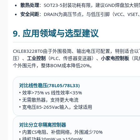
散热处理
：SOT23-5封装功耗有限，建议GND焊盘加
安全间距
：DRAIN为高压节点，与低压引脚（VCC、VSET
9. 应用领域与选型建议
CXLE83228T0由于外围极简、输出电压可配置，特别适合
压）、
工业控制
（PLC、传感器变送器）、
小家电控制板
（风
个外围元件，整体BOM成本降低20%。
对比线性稳压(78L05/78L33)
• 效率>75% vs 线性效率<35%
• 无需散热器，支持更大电流
• 宽电压85-265Vac输入，全球适用
对比分立非隔离控制器
• 内置CS电阻、补偿网络，外围减少70%
• 待机功耗20mW vs >150mW