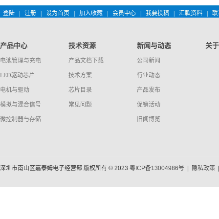
登陆
|
注册
|
设为首页
|
加入收藏
|
会员中心
|
我要投稿
|
汇款资料
|
联
产品中心
技术资源
新闻与动态
关于
电池管理与充电
产品文档下载
公司新闻
LED驱动芯片
技术方案
行业动态
电机与驱动
芯片目录
产品发布
模拟与混合信号
常见问题
促销活动
微控制器与存储
旧闻博览
深圳市南山区嘉泰姆电子经营部 版权所有 © 2023
粤ICP备13004986号
|
隐私政策