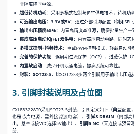
非隔离降压电源。
超低待机功耗
：采用多模式控制与JFET供电技术，待机功耗
可选输出电压：3.3V或5V
：通过外部引脚配置（例如SEL
输出电压精度±5%
：内置高精度基准源，确保批量生产一
集成高压启动和JFET双供电
：内置高压启动电路，同时芯片
多模式控制+抖频技术
：重载PWM控制模式，轻载自动降
完善的保护功能
：逐周期过流保护（OCP）、过载保护（O
内置软启动
：减少开机浪涌电流，提高系统可靠性。
封装：SOT23-5
，比SOT23-3多两个引脚用于输出电压
3. 引脚封装说明及占位图
CXLE83228T0采用SOT23-5封装，引脚定义如下（典型
也是芯片电源，需外接滤波电容）、
引脚3 DRAIN
（内部高
出，悬空或接VCC选择5V输出）、
引脚5 NC
（无连接或预留测
册。