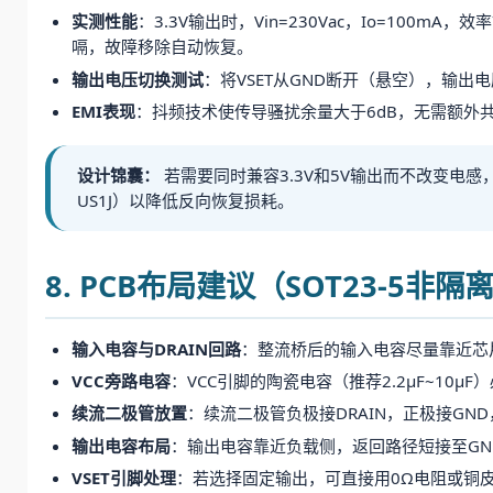
实测性能
：3.3V输出时，Vin=230Vac，Io=100
嗝，故障移除自动恢复。
输出电压切换测试
：将VSET从GND断开（悬空），输出
EMI表现
：抖频技术使传导骚扰余量大于6dB，无需额外
设计锦囊：
若需要同时兼容3.3V和5V输出而不改变电感，
US1J）以降低反向恢复损耗。
8. PCB布局建议（SOT23-5非
输入电容与DRAIN回路
：整流桥后的输入电容尽量靠近芯片
VCC旁路电容
：VCC引脚的陶瓷电容（推荐2.2μF~10μ
续流二极管放置
：续流二极管负极接DRAIN，正极接G
输出电容布局
：输出电容靠近负载侧，返回路径短接至GN
VSET引脚处理
：若选择固定输出，可直接用0Ω电阻或铜皮