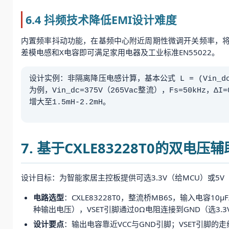
6.4 抖频技术降低EMI设计难度
内置频率抖动功能，在基频中心附近周期性微调开关频率，将
差模电感和X电容即可满足家用电器及工业标准EN55022。
设计实例：非隔离降压电感计算，基本公式 L = (Vin_dc - 
为例，Vin_dc=375V（265Vac整流），Fs=50kHz，Δ
增大至1.5mH-2.2mH。
7. 基于CXLE83228T0的双电
设计目标：为智能家居主控板提供可选3.3V（给MCU）或5V（
电路选型
：CXLE83228T0，整流桥MB6S，输入电容10μF
种输出电压），VSET引脚通过0Ω电阻连接到GND（选3.
设计要点
：输出电容靠近VCC与GND引脚；VSET引脚的