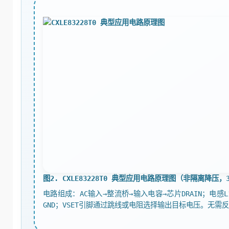
图2. CXLE83228T0 典型应用电路原理图（非隔离降压，3
电路组成：AC输入→整流桥→输入电容→芯片DRAIN；电感L1
GND；VSET引脚通过跳线或电阻选择输出目标电压。无需