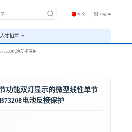
中文
English
人才招聘
73208电池反接保护
调节功能双灯显示的微型线性单节
73208电池反接保护