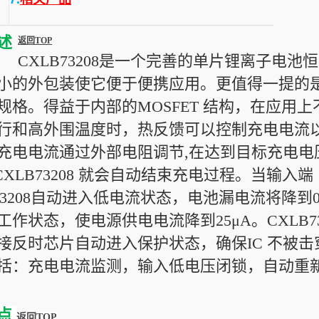
述
返回TOP
CXLB73208是一个完善的单片锂离子电
小的外包装使它便于便携应用。更值得一提的是，C
规格。得益于内部的MOSFET 结构，在应用
行和高外围温度时，热反馈可以控制充电电流
V，充电电流通过外部电阻调节,在达到目标充电
0时CXLB73208 就会自动结束充电过程。当输
73208自动进入低电流状态，电池漏电流将降到0.1
工作状态，使电源供电电流降到25μA。CXLB
接反时芯片自动进入保护状态，确保IC 不被
括：充电电流监测，输入低电压闭锁，自动重
点
返回TOP