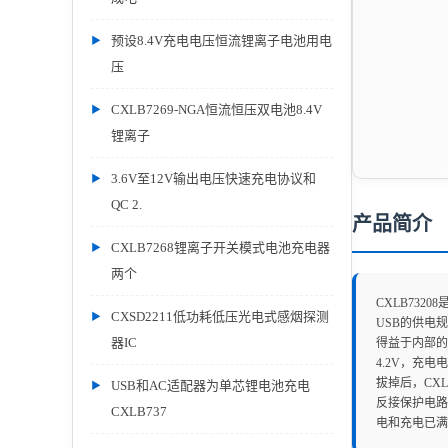
预设8.4V充电电压恒流锂离子电池用电
压
CXLB7269-NGA恒流恒压双电池8.4V
锂离子
3.6V至12V输出电压快速充电协议和
QC 2.
产品简介
CXLB7268锂离子开关模式电池充电器
两个
CXLB73
CXSD2211低功耗低压光电式感烟探测
USB的供电
器IC
得益于内部的
4.2V，充
拔掉后，CXL
USB和AC适配器为单芯锂电池充电
反接保护电路
CXLB737
电和充电已满