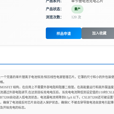
产品系列：
单节锂电池充电芯片
产品状态：
量产
浏览次数：
120 次
加入收藏
样品申请
208是一个完善的单片锂离子电池恒流/恒压线性电源管理芯片。它薄的尺寸和小的外包装使
规格。
MOSFET 结构，在应用上不需要外部电阻和阻塞二极管。在高能量运行和高外围
电电流通过外部电阻调节,在达到目标充电电压后，当充电电流降低到设定值的1/10时CXL
B73208自动进入低电流状态，电池漏电流将降到0.1μA 以下。CXLB73208还可被设
，确保了电池接反时芯片自动进入保护状态，确保IC 不被击穿导致电池自放电引起
及开始充电的标志。