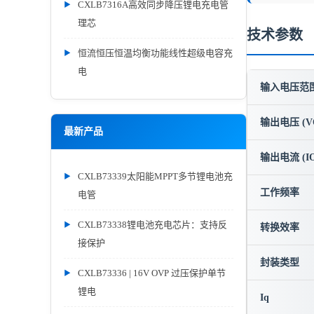
CXLB7316A高效同步降压锂电充电管
理芯
技术参数
恒流恒压恒温均衡功能线性超级电容充
电
输入电压范围 
输出电压 (V
最新产品
输出电流 (IO
CXLB73339太阳能MPPT多节锂电池充
工作频率
电管
CXLB73338锂电池充电芯片：支持反
转换效率
接保护
封装类型
CXLB73336 | 16V OVP 过压保护单节
锂电
Iq