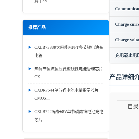
解｜5V
Communicat
Charge curr
推荐产品
Charge volt
CXLB73339太阳能MPPT多节锂电池充
电管
充电载止电
热调节恒流恒压微型线性电池管理芯片
产品详细
CX
CXDR7544单节锂电池电量指示芯片
CMOS工
目录
CXLB7229耐压8V单节磷酸铁电池充电
芯片