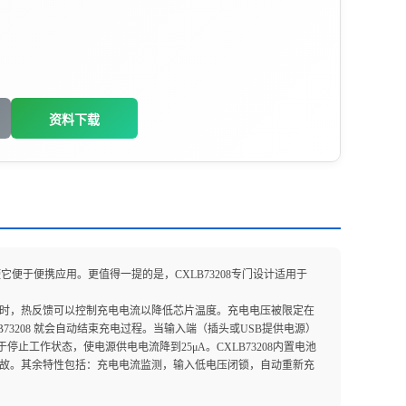
资料下载
它便于便携应用。更值得一提的是，CXLB73208专门设计适用于
温度时，热反馈可以控制充电电流以降低芯片温度。充电电压被限定在
B73208 就会自动结束充电过程。当输入端（插头或USB提供电源）
置于停止工作状态，使电源供电电流降到25μA。CXLB73208内置电池
事故。其余特性包括：充电电流监测，输入低电压闭锁，自动重新充