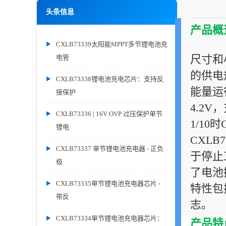
头条信息
产品概
CXLB73339太阳能MPPT多节锂电池充
尺寸和
电管
的供电
CXLB73338锂电池充电芯片：支持反
能量运
接保护
4.2
CXLB73336 | 16V OVP 过压保护单节
1/1
锂电
CXLB
CXLB73337 单节锂电池充电器 - 正负
于停止
极
了电池
CXLB73335单节锂电池充电器芯片 -
特性包
带反
志。
CXLB73334单节锂电池充电器芯片：
产品特