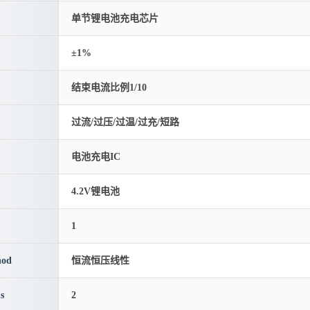
单节锂电池充电芯片
±1%
结束电流比例1/10
过流/过压/过温/过充/短路
电池充电IC
4.2V锂电池
1
hod
恒流恒压线性
s
2