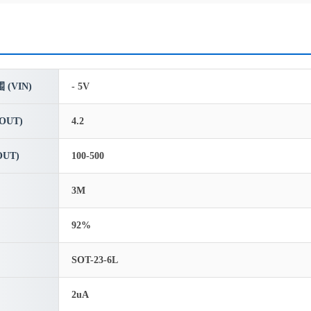
(VIN)
- 5V
OUT)
4.2
UT)
100-500
3M
92%
SOT-23-6L
2uA