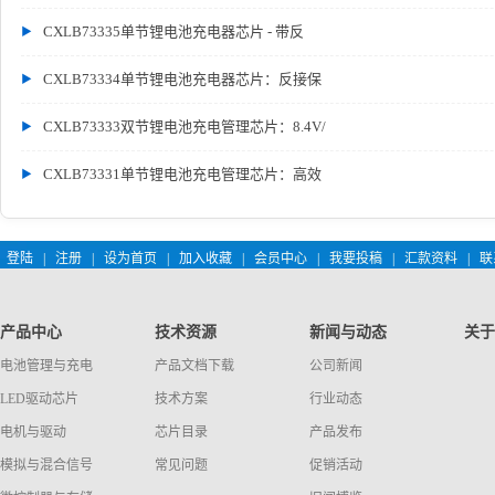
CXLB73335单节锂电池充电器芯片 - 带反
CXLB73334单节锂电池充电器芯片：反接保
CXLB73333双节锂电池充电管理芯片：8.4V/
CXLB73331单节锂电池充电管理芯片：高效
登陆
|
注册
|
设为首页
|
加入收藏
|
会员中心
|
我要投稿
|
汇款资料
|
联
产品中心
技术资源
新闻与动态
关于
电池管理与充电
产品文档下载
公司新闻
LED驱动芯片
技术方案
行业动态
电机与驱动
芯片目录
产品发布
模拟与混合信号
常见问题
促销活动