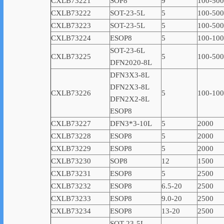
CXLB73221
SOP8
9
100-500
CXLB73222
SOT-23-5L
5
100-500
CXLB73223
SOT-23-5L
5
100-500
CXLB73224
ESOP8
5
100-10
SOT-23-6L
CXLB73225
5
100-500
DFN2020-8L
DFN3X3-8L
DFN2X3-8L
CXLB73226
5
100-10
DFN2X2-8L
ESOP8
CXLB73227
DFN3*3-10L
5
2000
CXLB73228
ESOP8
5
2000
CXLB73229
ESOP8
5
2000
CXLB73230
SOP8
12
1500
CXLB73231
ESOP8
5
2500
CXLB73232
ESOP8
6.5-20
2500
CXLB73233
ESOP8
9.0-20
2500
CXLB73234
ESOP8
13-20
2500
SOT-23-5L