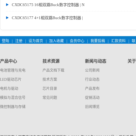
CXDC65175 16相双路Buck数字控制器 | N
CXDC65177 4+1相双路Buck数字控制器 |
登陆
|
注册
|
设为首页
|
加入收藏
|
会员中心
|
我要投稿
|
汇款资料
|
联
产品中心
技术资源
新闻与动态
关于
电池管理与充电
产品文档下载
公司新闻
LED驱动芯片
技术方案
行业动态
电机与驱动
芯片目录
产品发布
模拟与混合信号
常见问题
促销活动
微控制器与存储
旧闻博览