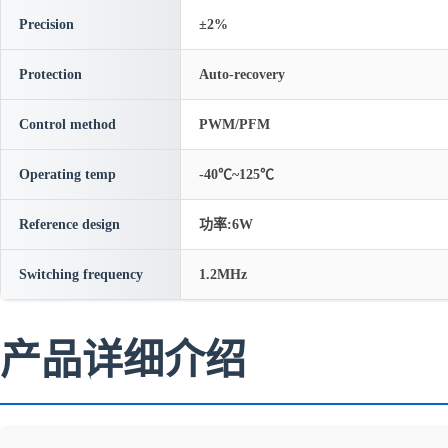
Precision
±2%
Protection
Auto-recovery
Control method
PWM/PFM
Operating temp
-40℃~125℃
Reference design
功率:6W
Switching frequency
1.2MHz
产品详细介绍