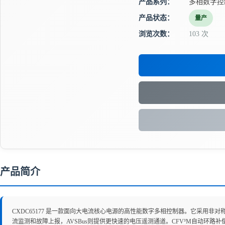
产品系列：
多相数字控
产品状态：
量产
浏览次数：
103 次
产品简介
CXDC65177 是一款面向大电流核心电源的高性能数字多相控制器。它采用非
流监测和故障上报，AVSBus则提供更快速的电压遥测通道。CFV³M自动环