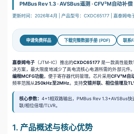
PMBus Rev 1.3 · AVSBus遥测 · CFV³M自动补
更新时间：2026年4月 | 产品型号：CXDC65177 | 嘉泰姆电子 
申请免费样品
下载完整数据手册 (PDF)
联系F
嘉泰姆电子
（JTM-IC）推出的
CXDC65177
是一款高性能数字
决方案，最大限度地减少了高电流核心电源所需的外部元件
编程MCFG功能
，便于寄存器代码管理。芯片采用
CFV³M
频率范围从
250kHz至2MHz
。支持
交错并联、相位倍增及TL
核心参数：
4+1相双路输出，PMBus Rev 1.3+AVS
联/相位倍增/TLVR。
1. 产品概述与核心优势