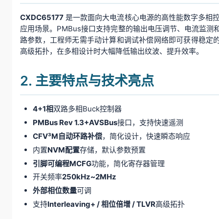
CXDC65177
是一款面向大电流核心电源的高性能数字多相控
应用场景。PMBus接口支持完整的输出电压调节、电流监测和
路参数，工程师无需手动计算和调试补偿网络即可获得稳定的系统。
高级拓扑，在多相设计时大幅降低输出纹波、提升效率。
2. 主要特点与技术亮点
4+1相
双路多相Buck控制器
PMBus Rev 1.3+AVSBus
接口，支持快速遥测
CFV³M自动环路补偿
，简化设计，快速瞬态响应
内置
NVM配置
存储，默认参数预置
引脚可编程MCFG
功能，简化寄存器管理
开关频率
250kHz~2MHz
外部相位数量
可调
支持
Interleaving+ / 相位倍增 / TLVR
高级拓扑