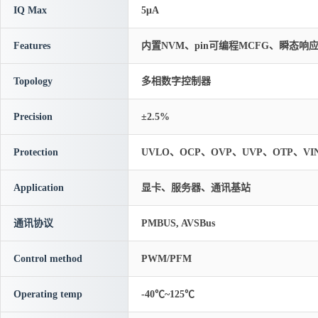
IQ Max
5μA
Features
内置NVM、pin可编程MCFG、瞬态
Topology
多相数字控制器
Precision
±2.5%
Protection
UVLO、OCP、OVP、UVP、OTP、VI
Application
显卡、服务器、通讯基站
通讯协议
PMBUS, AVSBus
Control method
PWM/PFM
Operating temp
-40℃~125℃