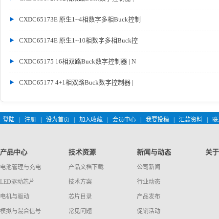
CXDC65173E 原生1~4相数字多相Buck控制
CXDC65174E 原生1~10相数字多相Buck控
CXDC65175 16相双路Buck数字控制器 | N
CXDC65177 4+1相双路Buck数字控制器 |
登陆
|
注册
|
设为首页
|
加入收藏
|
会员中心
|
我要投稿
|
汇款资料
|
联
产品中心
技术资源
新闻与动态
关于
电池管理与充电
产品文档下载
公司新闻
LED驱动芯片
技术方案
行业动态
电机与驱动
芯片目录
产品发布
模拟与混合信号
常见问题
促销活动