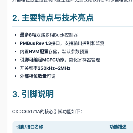
2. 主要特点与技术亮点
最多8相
双路多相Buck控制器
PMBus Rev 1.3
接口，支持输出控制和监测
内置
NVM配置
存储，默认参数预置
引脚可编程MCFG
功能，简化寄存器管理
开关频率
250kHz~2MHz
外部相位数量
可调
3. 引脚说明
CXDC65171A的核心引脚功能如下：
引脚/接口名称
功能描述