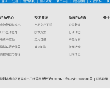
登陆
|
注册
|
设为首页
|
加入收藏
|
会员中心
|
我要投稿
|
汇款资料
|
联
产品中心
技术资源
新闻与动态
关于
电池管理与充电
产品文档下载
公司新闻
LED驱动芯片
技术方案
行业动态
电机与驱动
芯片目录
产品发布
模拟与混合信号
常见问题
促销活动
微控制器与存储
旧闻博览
深圳市南山区嘉泰姆电子经营部 版权所有 © 2023
粤ICP备13004986号
|
隐私政策