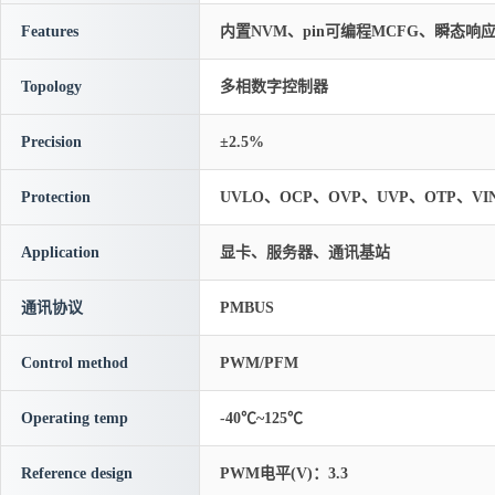
Features
内置NVM、pin可编程MCFG、瞬态
Topology
多相数字控制器
Precision
±2.5%
Protection
UVLO、OCP、OVP、UVP、OTP、VI
Application
显卡、服务器、通讯基站
通讯协议
PMBUS
Control method
PWM/PFM
Operating temp
-40℃~125℃
Reference design
PWM电平(V)：3.3