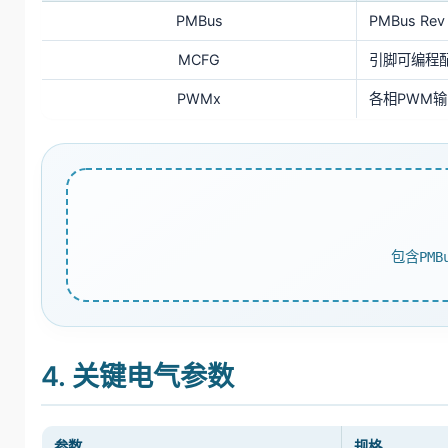
PMBus
PMBus R
MCFG
引脚可编程
PWMx
各相PWM输
包含PM
4. 关键电气参数
参数
规格