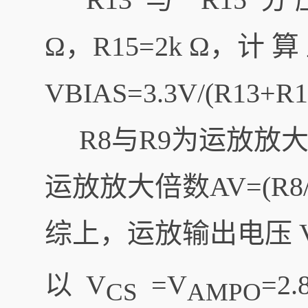
Ω，R15=2k Ω，计 算
VBIAS=3.3V/(R13+R
R8与R9为运放放大反
运放放大倍数AV=(R8//R
综上，运放输出电压 
以 V
=V
=2
CS
AMPO