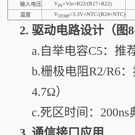
V
​=Vin×R22/(R17+R22​)
输入电压
IN
V
​=3.3V×NTC/(R24+NTC​)
温度
TEMP
2. 驱动电路设计（图8
a.自举电容C5：推荐0
b.栅极电阻R2/R6
4.7Ω）
c.死区时间：200
3. 通信接口应用