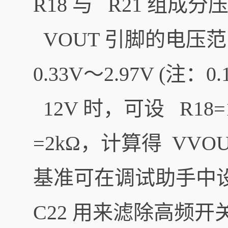
R18 与 R21 组
VOUT 引脚的电压
0.33V～2.97V (注
12V 时，可设 R18=1
=2kΩ，计算得 VVOUT=
基准可在调试助手中
C22 用来滤除高频开