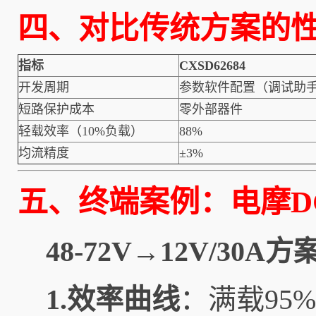
四、对比传统方案的
指标
CXSD62684
开发周期
参数软件配置（调试助
短路保护成本
零外部器件
轻载效率（10%负载）
88%
均流精度
±3%
五、终端案例：电摩DC
48-72V→12V/30
1.效率曲线
：满载95%