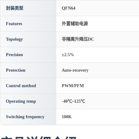
封装类型
QFN64
Features
外置辅助电源
Topology
非隔离升降压DC
Precision
±2.5%
Protection
Auto-recovery
Control method
PWM/PFM
Operating temp
-40℃~125℃
Switching frequency
100K