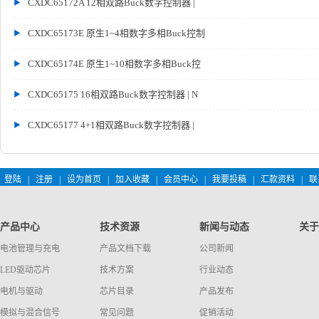
CXDC65172A 12相双路Buck数字控制器 |
CXDC65173E 原生1~4相数字多相Buck控制
CXDC65174E 原生1~10相数字多相Buck控
CXDC65175 16相双路Buck数字控制器 | N
CXDC65177 4+1相双路Buck数字控制器 |
登陆
|
注册
|
设为首页
|
加入收藏
|
会员中心
|
我要投稿
|
汇款资料
|
联
产品中心
技术资源
新闻与动态
关于
电池管理与充电
产品文档下载
公司新闻
LED驱动芯片
技术方案
行业动态
电机与驱动
芯片目录
产品发布
模拟与混合信号
常见问题
促销活动