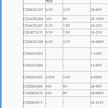
电压
CXDC65167
6.5V
3.5V
20-60V
CXAC85204
16V
9V
20-150V
CXAC85207
9.5V
7.8V
10-25V
CXLB73135
9.5V
7.8V
10-25V
CXDC65168
6.5V
3.5V
10-600V
CXSU63303
-
-
7-150V
CXSU63304
-
-
13-90V
CXSU63305
3.65V
3.6V
4-600V
CXSD62669
16V
9V
20-90V
CXSD62670
16V
9V
20-600V
CXSD62671
-
-
10-115V