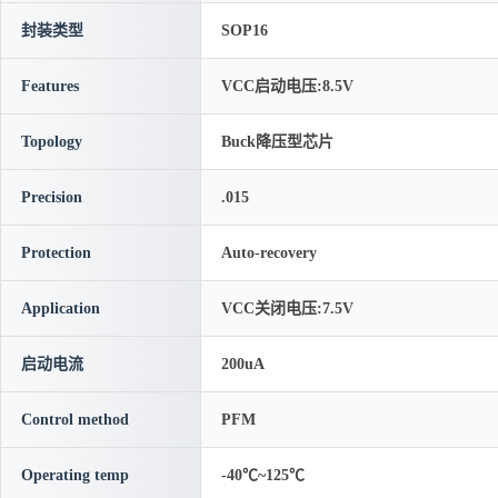
封装类型
SOP16
Features
VCC启动电压:8.5V
Topology
Buck降压型芯片
Precision
.015
Protection
Auto-recovery
Application
VCC关闭电压:7.5V
启动电流
200uA
Control method
PFM
Operating temp
-40℃~125℃