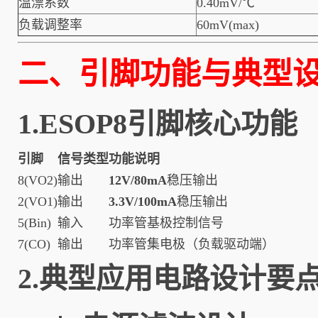
温漂系数
0.40mV/℃
负载调整率
60mV(max)
二、引脚功能与典型
1.ESOP8引脚核心功能
引脚
信号类型
功能说明
8(VO2)
输出
12V/80mA
稳压输出
2(VO1)
输出
3.3V/100mA
稳压输出
5(Bin)
输入
功率管基极控制信号
7(CO)
输出
功率管集电极（负载驱动端）
2.典型应用电路设计要