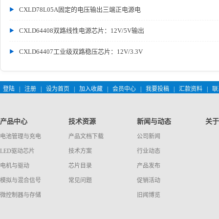
CXLD78L05A固定的电压输出三端正电源电
CXLD64408双路线性电源芯片：12V/5V输出
CXLD64407工业级双路稳压芯片：12V/3.3V
登陆
|
注册
|
设为首页
|
加入收藏
|
会员中心
|
我要投稿
|
汇款资料
|
联
产品中心
技术资源
新闻与动态
关于
电池管理与充电
产品文档下载
公司新闻
LED驱动芯片
技术方案
行业动态
电机与驱动
芯片目录
产品发布
模拟与混合信号
常见问题
促销活动
微控制器与存储
旧闻博览