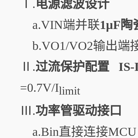
Ⅰ.
电源滤波设计
a.VIN端并联
1μF
b.VO1/VO2输出端
Ⅱ.
过流保护配置
IS
=0.7V​/I
limit​
Ⅲ.
功率管驱动接口
a.Bin直接连接MCU