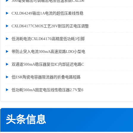
300毫安输出可调输出电压低温系数CXLD6
CXLD64249输出1A电流的超低压差线性稳
CXLD64177CMOS工艺28V耐压的正电压调整
低消耗电流CXLD64170高精度低功耗3引脚
带防止突入电流300mA高速双路LDO小型电
双通道500mA稳压器复位IC内部延迟电路C
低ESR陶瓷电容器限流器的折叠电路短路
低功耗560mA固定电压线性稳压器2.7V至6
头条信息