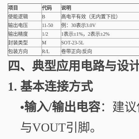
项目
代码
说明
使能逻辑
B
高电平有效（无内置下拉）
输出电压
11-50
例：30表示3.0V
输出精度
1/2
1表示±1%，2表示±2%
封装类型
M
SOT-23-5L
包装方向
R/L
卷带正向/反向
四、典型应用电路与设
1. 基本连接方式
输入/输出电容
：建议
•
与VOUT引脚。