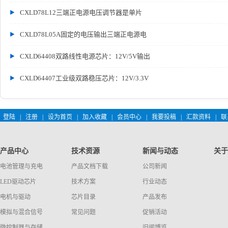
CXLD78L12三端正电源电压调节器是单片
CXLD78L05A固定的电压输出三端正电源电
CXLD64408双路线性电源芯片：12V/5V输出
CXLD64407工业级双路稳压芯片：12V/3.3V
登陆
|
注册
|
设为首页
|
加入收藏
|
会员中心
|
我要投稿
|
汇款资料
|
联
产品中心
技术资源
新闻与动态
关于
电池管理与充电
产品文档下载
公司新闻
LED驱动芯片
技术方案
行业动态
电机与驱动
芯片目录
产品发布
模拟与混合信号
常见问题
促销活动
微控制器与存储
旧闻博览