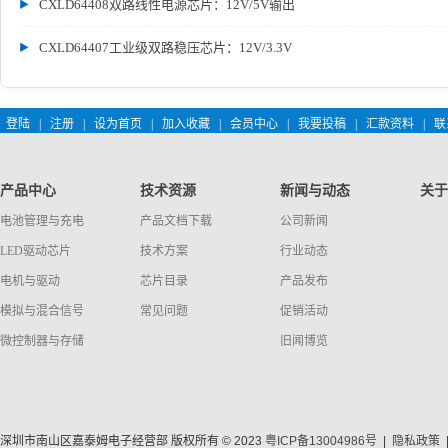
CXLD64408双路线性电源芯片：12V/5V输出
CXLD64407工业级双路稳压芯片：12V/3.3V
登陆
|
注册
|
设为首页
|
加入收藏
|
会员中心
|
我要投稿
|
汇款资料
|
联
产品中心
技术资源
新闻与动态
关于
电池管理与充电
产品文档下载
公司新闻
LED驱动芯片
技术方案
行业动态
电机与驱动
芯片目录
产品发布
模拟与混合信号
常见问题
促销活动
微控制器与存储
旧闻博览
深圳市南山区嘉泰姆电子经营部 版权所有 © 2023
粤ICP备13004986号
|
隐私政策