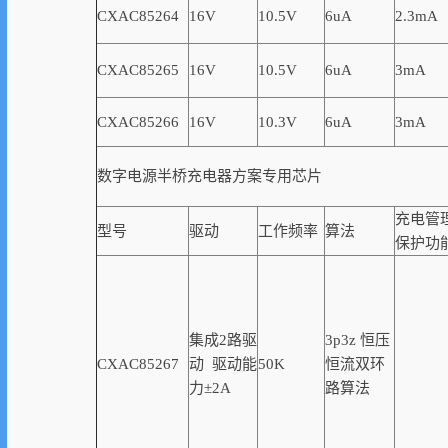
CXAC85264
16V
10.5V
6uA
2.3mA
CXAC85265
16V
10.5V
6uA
3mA
CXAC85266
16V
10.3V
6uA
3mA
数字电源半桥充电器方案专用芯片
充电管
型号
驱动
工作频率
算法
保护功
集成2路驱
3p3z 恒压
CXAC85267
动 驱动能
50K
恒流双环
力±2A
路算法