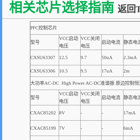
相关芯片选择指南
返回T
PFC控制芯片
VCC启动
VCC关闭
型号
启动电流
静态电
电压
电压
CXSU63307
12.5
9.7
50uA
2.3mA
CXSU63306
10.5
9.5
17uA
2m
大功率AC-DC High Power AC-DC准谐振 原边
VCC启动
VCC关闭
型号
启动电流
静态电
电压
电压
CXAC85202
8V
-
-
17mA
CXAC85199
7V
-
-
6mA