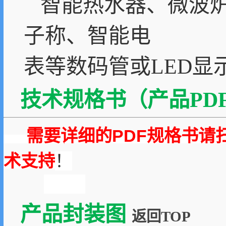
智能热水器、微波炉
子称、智能电
表等数码管或LED显
技术规格书（产品PDF
需要详细的PDF规格书请
术支持
！
产品封装图
返回TOP