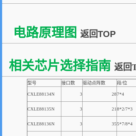
电路原理图
返回TOP
相关芯片选择指南
返回T
型号
接口数
驱动点阵数
段/位
CXLE88134N
3
28
7*4
CXLE88135N
3
21
8*2/7*3
CXLE88136N
3
35
5*7/8*4