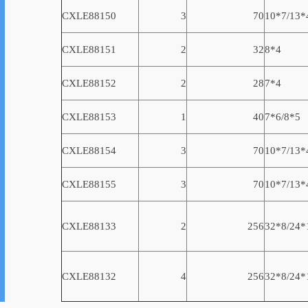
CXLE88150
3
70
10*7/13*
CXLE88151
2
32
8*4
CXLE88152
2
28
7*4
CXLE88153
1
40
7*6/8*5
CXLE88154
3
70
10*7/13*
CXLE88155
3
70
10*7/13*
CXLE88133
2
256
32*8/24*
CXLE88132
4
256
32*8/24*