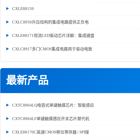
CXLE88159
CXLC8956升压结构的集成电路提供正负电
CXLE88171恒流LED驱动芯片详解：集成键盘
CXLC8917多门CMOS集成电路用于驱动电致
最新产品
CXTC8964LQ电容式单键触摸芯片：智能感应
CXTC8964LF单键触摸感应开关芯片替代机
CXLE88170C高速CMOS移位寄存器 | SPI接