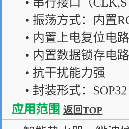
• 串行接口（CLK,ST
• 振荡方式：内置R
• 内置上电复位电
• 内置数据锁存电
• 抗干扰能力强
• 封装形式：SOP32
应用范围
返回TOP