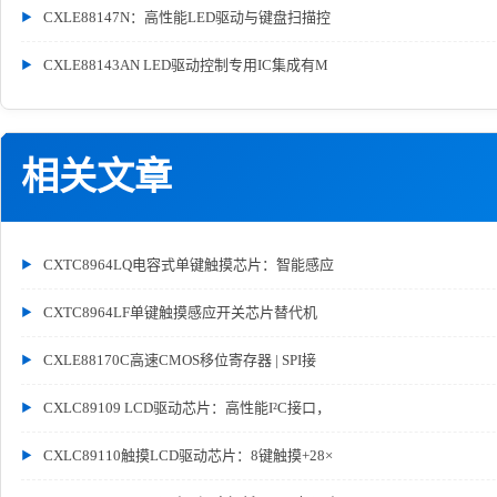
CXLE88147N：高性能LED驱动与键盘扫描控
CXLE88143AN LED驱动控制专用IC集成有M
相关文章
CXTC8964LQ电容式单键触摸芯片：智能感应
CXTC8964LF单键触摸感应开关芯片替代机
CXLE88170C高速CMOS移位寄存器 | SPI接
CXLC89109 LCD驱动芯片：高性能I²C接口，
CXLC89110触摸LCD驱动芯片：8键触摸+28×