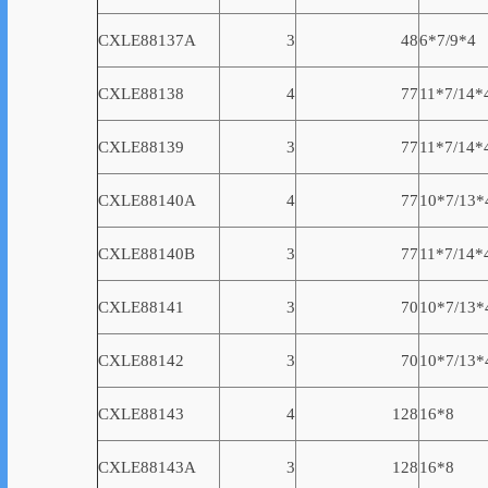
CXLE88137A
3
48
6*7/9*4
CXLE88138
4
77
11*7/14*
CXLE88139
3
77
11*7/14*
CXLE88140A
4
77
10*7/13*
CXLE88140B
3
77
11*7/14*
CXLE88141
3
70
10*7/13*
CXLE88142
3
70
10*7/13*
CXLE88143
4
128
16*8
CXLE88143A
3
128
16*8