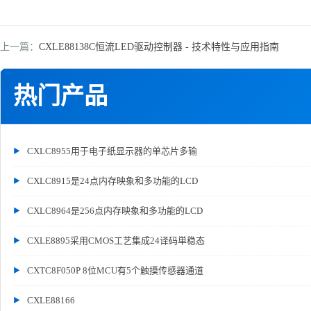
上一篇：
CXLE88138C恒流LED驱动控制器 - 技术特性与应用指南
热门产品
CXLC8955用于电子纸显示器的单芯片多输
CXLC8915是24点内存映象和多功能的LCD
CXLC8964是256点内存映象和多功能的LCD
CXLE8895采用CMOS工艺集成24译码単稳态
CXTC8F050P 8位MCU有5个触摸传感器通道
CXLE88166