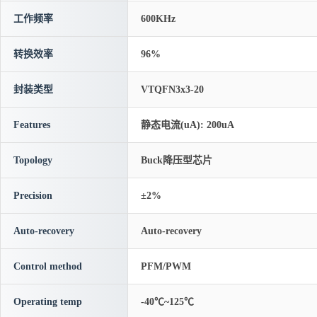
工作频率
600KHz
转换效率
96%
封装类型
VTQFN3x3-20
Features
静态电流(uA): 200uA
Topology
Buck降压型芯片
Precision
±2%
Auto-recovery
Auto-recovery
Control method
PFM/PWM
Operating temp
-40℃~125℃