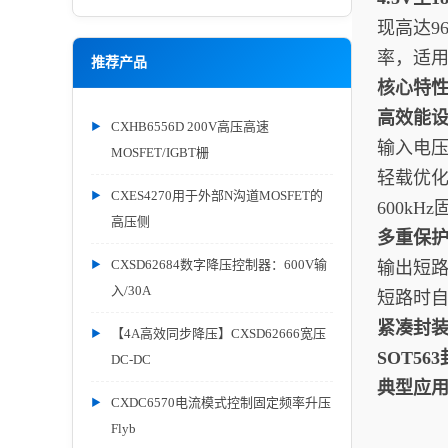
现高达9
率，适用
推荐产品
核心特
高效能
CXHB6556D 200V高压高速
输入电压
MOSFET/IGBT栅
轻载优化：
CXES4270用于外部N沟道MOSFET的
600k
高压侧
多重保
CXSD62684数字降压控制器：600V输
输出短路
入/30A
短路时自
紧凑封
【4A高效同步降压】CXSD62666宽压
SOT56
DC-DC
典型应
CXDC6570电流模式控制固定频率升压
Flyb