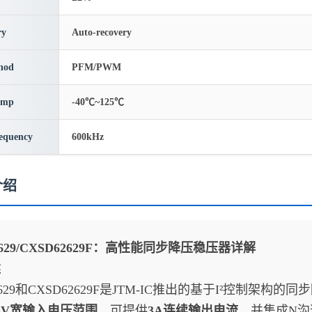
ry
Auto-recovery
hod
PFM/PWM
emp
-40℃~125℃
requency
600kHz
介绍
2629/CXSD62629F：高性能同步降压稳压器详解
述
2629和CXSD62629F是JTM-IC推出的基于I²控制
18V宽输入电压范围
‌，可提供‌
3A连续输出电流
‌，并集成N