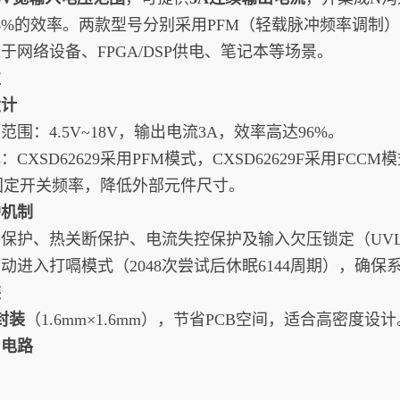
6%的效率。两款型号分别采用PFM（轻载脉冲频率调制
于网络设备、FPGA/DSP供电、笔记本等场景。
性
设计
范围：4.5V~18V，输出电流3A，效率高达96%。
CXSD62629采用PFM模式，CXSD62629F采用FC
Hz固定开关频率，降低外部元件尺寸。
护机制
保护、热关断保护、电流失控保护及输入欠压锁定（UV
动进入打嗝模式（2048次尝试后休眠6144周期），确保
装
3封装
‌（1.6mm×1.6mm），节省PCB空间，适合高密度设计
用电路