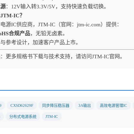
电源
‌：12V输入转3.3V/5V，支持快速负载切换。
TM-IC？
电源IC供应商，JTM-IC（官网：
jtm-ic.com
）提供：
oHS合规产品
‌，无铅无卤素。
持与参考设计，加速客户产品上市。
读
‌：更多规格书下载与技术支持，请访问
JTM-IC官网
。
9
CXSD62629F
同步降压稳压器
3A输出
高效电源管理IC
器
分布式电源系统
JTM-IC