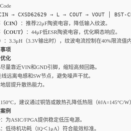
 Code
CIN → CXSD62629 → L → COUT → VOUT │ BST-
（CIN）
‌：推荐22μF陶瓷电容，降低输入纹波。
（COUT）
‌：44μF低ESR陶瓷电容，优化瞬态响应。
）
‌：3.3μH（3.3V输出时），纹波电流控制在40%限流值
意事项
局优化
尽量靠近VIN和GND引脚，缩短高频回路。
走线远离电感和SW节点，避免噪声干扰。
接地层提升散热能力。
150°C，建议通过铜箔或散热孔降低热阻（θJA=145°C/
用案例
备
‌：为ASIC/FPGA提供稳定低压电源。
电
‌：低待机功耗（IQ＜1μA）符合能效标准。