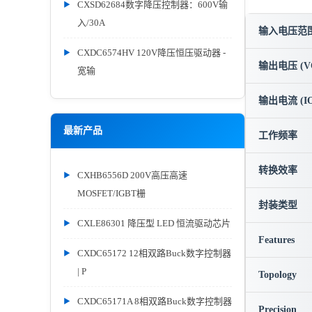
CXSD62684数字降压控制器：600V输
入/30A
输入电压范围 
CXDC6574HV 120V降压恒压驱动器 -
输出电压 (V
宽输
输出电流 (IO
最新产品
工作频率
转换效率
CXHB6556D 200V高压高速
MOSFET/IGBT栅
封装类型
CXLE86301 降压型 LED 恒流驱动芯片
Features
CXDC65172 12相双路Buck数字控制器
| P
Topology
CXDC65171A 8相双路Buck数字控制器
Precision