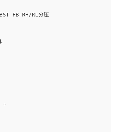
CBST FB-RH/RL分压
内。
W）。