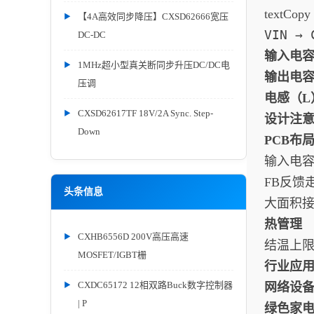
textCopy
【4A高效同步降压】CXSD62666宽压
VIN → 
DC-DC
输入电容
1MHz超小型真关断同步升压DC/DC电
输出电容
压调
电感（L
CXSD62617TF 18V/2A Sync. Step-
设计注
Down
PCB布
输入电容
FB反馈
头条信息
大面积
热管理
CXHB6556D 200V高压高速
结温上限
MOSFET/IGBT栅
行业应
CXDC65172 12相双路Buck数字控制器
网络设
| P
绿色家