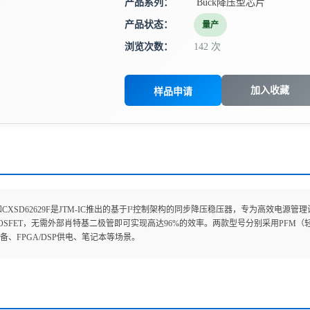
产品系列：
Buck降压型芯片
产品状态：
量产
浏览次数：
142 次
加入收藏
样品申请
29和CXSD62629F是JTM-IC推出的基于I²控制架构的同步降压稳压器，专为高效电源管理
OSFET，无需外部肖特基二极管即可实现高达96%的效率。两款型号分别采用PFM
备、FPGA/DSP供电、笔记本等场景。