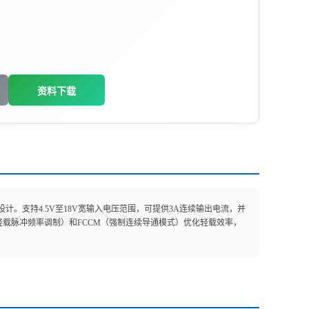
资料下载
设计。支持‌4.5V至18V宽输入电压范围‌，可提供‌3A连续输出电流‌，并
（轻载脉冲频率调制）和FCCM（强制连续导通模式）优化轻载效率，