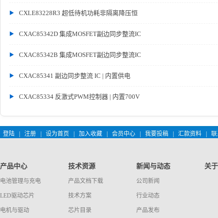
CXLE83228R3 超低待机功耗非隔离降压恒
CXAC85342D 集成MOSFET副边同步整流IC
CXAC85342B 集成MOSFET副边同步整流IC
CXAC85341 副边同步整流 IC | 内置供电
CXAC85334 反激式PWM控制器 | 内置700V
登陆
|
注册
|
设为首页
|
加入收藏
|
会员中心
|
我要投稿
|
汇款资料
|
联
产品中心
技术资源
新闻与动态
关于
电池管理与充电
产品文档下载
公司新闻
LED驱动芯片
技术方案
行业动态
电机与驱动
芯片目录
产品发布