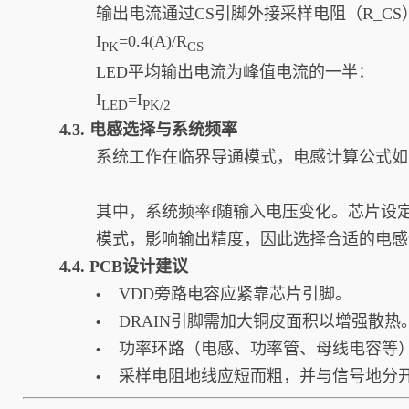
输出电流通过CS引脚外接采样电阻（R_C
I
=​0.4​(A)/R
PK​
CS
LED平均输出电流为峰值电流的一半：
I
​=I
LED
PK​​/2
4.3. 电感选择与系统频率
系统工作在临界导通模式，电感计算公式如
其中，系统频率f随输入电压变化。芯片设定
模式，影响输出精度，因此选择合适的电感
4.4. PCB设计建议
VDD旁路电容应紧靠芯片引脚。
•
DRAIN引脚需加大铜皮面积以增强散热
•
功率环路（电感、功率管、母线电容等）
•
采样电阻地线应短而粗，并与信号地分
•