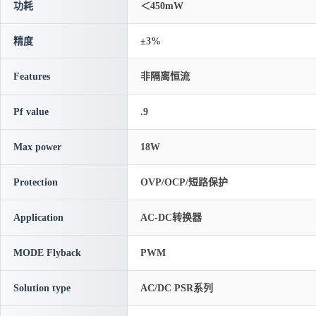
功耗
＜450mW
精度
±3%
Features
非隔离恒流
Pf value
.9
Max power
18W
Protection
OVP/OCP/短路保护
Application
AC-DC转换器
MODE Flyback
PWM
Solution type
AC/DC PSR系列