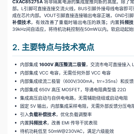
CXAC85275A
将非隔离电源的集成度推向新的高度。除了常规的
部。L引脚可直接连接交流火线，BUS引脚外接母线电容即可获得
成在芯片内部。VOUT引脚直接连接输出电容正端，GND引
补偿技术
，有效改善了重载时输出电压的跌落；内置
抖频技
39kHz间自适应，将待机功耗控制在50mW以内。软启动起始
2. 主要特点与技术亮点
内部集成
1600V 高压整流二极管
，交流市电可直接接入 L
内部集成 VCC 电容，无需任何外部 VCC 电容
内部集成续流二极管（600V/300mA，trr=35ns）和反
内部集成 650V 高压 MOSFET，导通电阻典型值 22Ω
集成高压启动与自供电电路，无需辅助绕组或启动电阻
固定 5V 输出，内部集成采样电阻，无需外部反馈分压电
引入
负载补偿技术
，优化负载调整率
内置
抖频技术
，改善 EMI 传导干扰表现
待机功耗低至 50mW@230VAC，满足六级能效