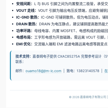
安规间距：
L 与 BUS 引脚之间为内置整流二极管，承
VOUT 走线：
VOUT 引脚为输出电压反馈端，应避免铺
IC-GND 散热：
IC-GND 可铺铜散热，但为电压动点，
DRAIN 散热：
DRAIN 为电压静点，建议铺铜提高散热能
功率环路：
母线电容、内置 MOSFET、电感构成的励
电感布局：
工字形电感为开放磁路，需远离 VOUT 引脚
EMI 优化：
交流输入端和 EMI 滤波电路远离电感等跳变
技术支持：
嘉泰姆电子提供 CXAC85275A 完整参考设计（5
联系：
邮件：
ouamo18@jtm-ic.com
| 致电：13823140578 |
在
© 2026 嘉泰姆电子有限公司 