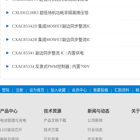
CXLE83228R3 超低待机功耗非隔离降压恒
CXAC85342D 集成MOSFET副边同步整流IC
CXAC85342B 集成MOSFET副边同步整流IC
CXAC85341 副边同步整流 IC | 内置供电
CXAC85334 反激式PWM控制器 | 内置700V
登陆
|
注册
|
设为首页
|
加入收藏
|
会员中心
|
我要投稿
|
汇款资料
|
联
产品中心
技术资源
新闻与动态
关于
电池管理与充电
产品文档下载
公司新闻
LED驱动芯片
技术方案
行业动态
电机与驱动
芯片目录
产品发布