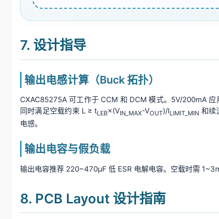
7. 设计指导
输出电感计算（Buck 拓扑）
CXAC85275A 可工作于 CCM 和 DCM 模式。5V/200m
同时满足空载约束 L ≥ t
×(V
-V
)/I
和续流
LEB
IN_MAX
OUT
LIMIT_MIN
电感。
输出电容与假负载
输出电容推荐 220~470μF 低 ESR 电解电容。空载时需 1~3
8. PCB Layout 设计指南