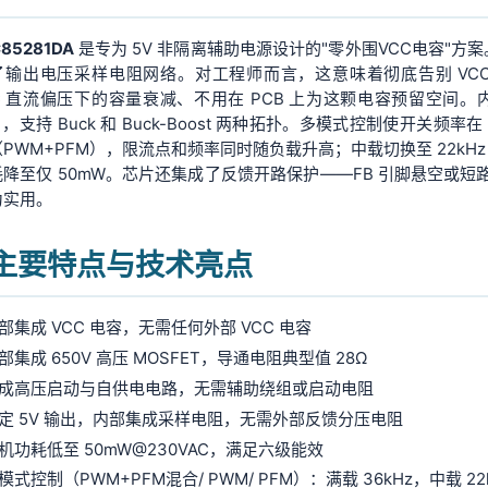
85281DA
是专为 5V 非隔离辅助电源设计的"零外围VCC电容"方
了输出电压采样电阻网络。对工程师而言，这意味着彻底告别 VC
C 直流偏压下的容量衰减、不用在 PCB 上为这颗电容预留空间。内部
），支持 Buck 和 Buck-Boost 两种拓扑。多模式控制使开关频率在
PWM+PFM），限流点和频率同时随负载升高；中载切换至 22kHz PW
耗降至仅 50mW。芯片还集成了反馈开路保护——FB 引脚悬空或
为实用。
. 主要特点与技术亮点
部集成 VCC 电容，无需任何外部 VCC 电容
部集成 650V 高压 MOSFET，导通电阻典型值 28Ω
成高压启动与自供电电路，无需辅助绕组或启动电阻
定 5V 输出，内部集成采样电阻，无需外部反馈分压电阻
机功耗低至 50mW@230VAC，满足六级能效
模式控制（PWM+PFM混合/ PWM/ PFM）：满载 36kHz，中载 22