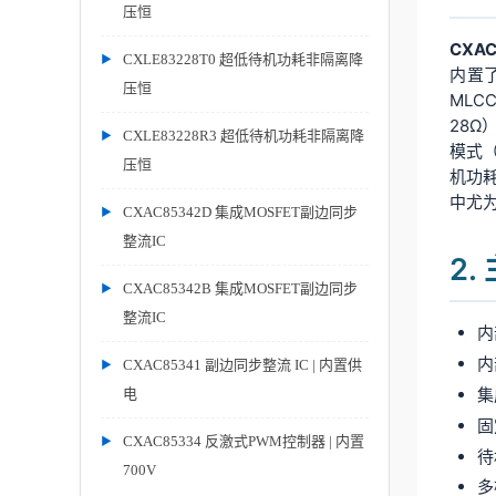
压恒
CXAC
CXLE83228T0 超低待机功耗非隔离降
内置
压恒
MLC
28Ω
CXLE83228R3 超低待机功耗非隔离降
模式（
压恒
机功
中尤
CXAC85342D 集成MOSFET副边同步
整流IC
2
CXAC85342B 集成MOSFET副边同步
整流IC
内
内
CXAC85341 副边同步整流 IC | 内置供
集
电
固
CXAC85334 反激式PWM控制器 | 内置
待
700V
多