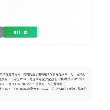
资料下载
能电容完整集成在芯片内部，同时内置了输出电压采样电阻网络。对工程师而
衰减、不用在 PCB 上为这颗电容预留空间。内部集成 650V 高压
0.6kHz 至 36kHz 间自适应：重载时工作在混合模式
使 230VAC 下的待机功耗降至仅 50mW。芯片还集成了反馈开路保护