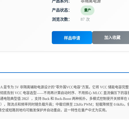
产品系列：
非隔离电源
产品状态：
量产
浏览次数：
87 次
加入收藏
样品申请
281DA 是专为 5V 非隔离辅助电源设计的"零外围VCC电容"方案。它将 VCC 储
彻底告别 VCC 电容选型——不用再计算启动时序、不用担心 MLCC 直流偏压下的容量
通电阻典型值 28Ω），支持 Buck 和 Buck-Boost 两种拓扑。多模式控制使开关频率在 
M），限流点和频率同时随负载升高；中载切换至 22kHz PWM；轻载降频至 0.6kHz，
脚悬空或短路到地均可触发保护并自动重启，这一特性在量产中尤为实用。