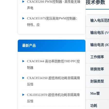
CXAC85266 PWM控制器 - 高性能无噪
技术参数
声电
CXAC85197S宽压高效PWM控制器：
输入电压范围 
特性、应
输出电压 (V
输出电流 (IO
最新产品
工作频率
CXAC85344 高功率因数低THD PFC控
制器
转换效率
CXAC85343S0 超低待机功耗非隔离降
封装类型
压恒
Mos管
CXLE83228T0 超低待机功耗非隔离降
压恒
功耗