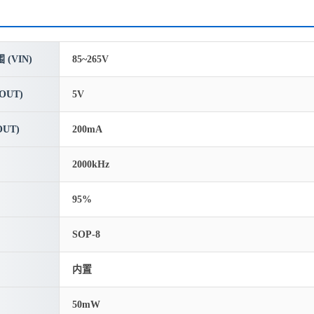
(VIN)
85~265V
OUT)
5V
UT)
200mA
2000kHz
95%
SOP-8
内置
50mW