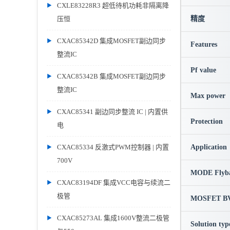
CXLE83228R3 超低待机功耗非隔离降
压恒
精度
CXAC85342D 集成MOSFET副边同步
Features
整流IC
Pf value
CXAC85342B 集成MOSFET副边同步
整流IC
Max power
CXAC85341 副边同步整流 IC | 内置供
Protection
电
CXAC85334 反激式PWM控制器 | 内置
Application
700V
MODE Flyb
CXAC83194DF 集成VCC电容与续流二
极管
MOSFET BV
CXAC85273AL 集成1600V整流二极管
Solution typ