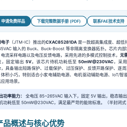
申请免费样品
下载完整数据手册 (PDF)
联系FAE技术支持
姆电子
（JTM-IC）推出的
CXAC85281DA
是一款超高集成度、超低
265VAC 输入的 Buck、Buck-Boost 等非隔离变换器拓扑。芯片
、电流采样电路以及电压反馈电路，采用先进的多模式控制技术，
无
性，固定输出
5V
。该芯片待机功耗低至
50mW@230VAC
，采用
Hz，具备输出短路保护、过载保护、过压保护、反馈开路保护、逐周
，体积小巧，特别适合小家电辅助电源、电机驱动辅助电源、IoT/
离应用场景。
出功率能力：
全电压 85~265VAC 输入下，固定 5V 输出，稳态输出 1W
机功耗低至 50mW@230VAC，满足最严苛的能效标准。（半封闭式 
. 产品概述与核心优势