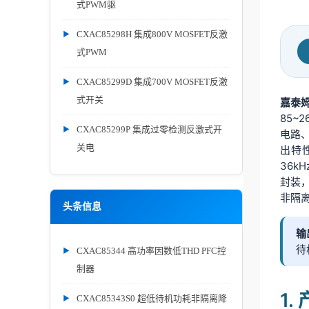
式PWM驱
CXAC85298H 集成800V MOSFET反激
式PWM
CXAC85299D 集成700V MOSFET反激
式开关
嘉泰
85~
CXAC85299P 集成过零检测反激式开
电路
关电
出特
36k
封装
非隔
头条信息
输
待
CXAC85344 高功率因数低THD PFC控
制器
1
CXAC85343S0 超低待机功耗非隔离降