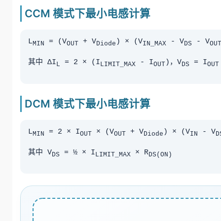
CCM 模式下最小电感计算
L
= (V
+ V
) × (V
- V
- V
MIN
OUT
Diode
IN_MAX
DS
OU
其中 ΔI
= 2 × (I
- I
)，V
= I
L
LIMIT_MAX
OUT
DS
OUT
DCM 模式下最小电感计算
L
= 2 × I
× (V
+ V
) × (V
- V
MIN
OUT
OUT
Diode
IN
D
其中 V
= ½ × I
× R
DS
LIMIT_MAX
DS(ON)