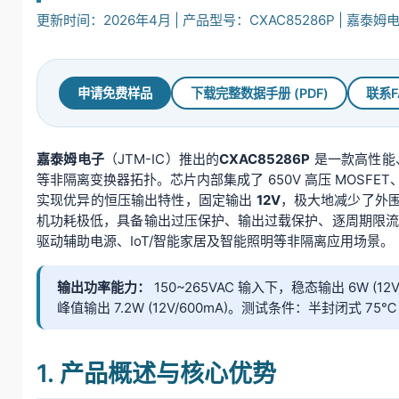
更新时间：2026年4月 | 产品型号：CXAC85286P | 嘉泰姆电子
申请免费样品
下载完整数据手册 (PDF)
联系F
嘉泰姆电子
（JTM-IC）推出的
CXAC85286P
是一款高性能、
等非隔离变换器拓扑。芯片内部集成了 650V 高压 MOS
实现优异的恒压输出特性，固定输出
12V
，极大地减少了外围
机功耗极低，具备输出过压保护、输出过载保护、逐周期限流及
驱动辅助电源、IoT/智能家居及智能照明等非隔离应用场景。
输出功率能力：
150~265VAC 输入下，稳态输出 6W (12V
峰值输出 7.2W (12V/600mA)。测试条件：半封闭式 75℃ 环
1. 产品概述与核心优势