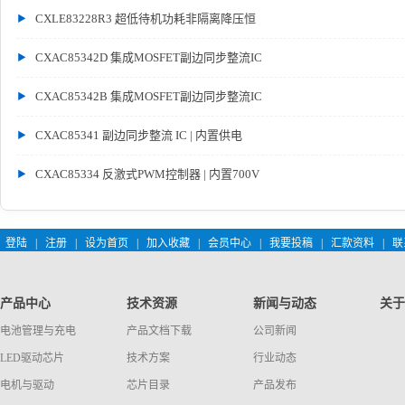
CXLE83228R3 超低待机功耗非隔离降压恒
CXAC85342D 集成MOSFET副边同步整流IC
CXAC85342B 集成MOSFET副边同步整流IC
CXAC85341 副边同步整流 IC | 内置供电
CXAC85334 反激式PWM控制器 | 内置700V
登陆
|
注册
|
设为首页
|
加入收藏
|
会员中心
|
我要投稿
|
汇款资料
|
联
产品中心
技术资源
新闻与动态
关于
电池管理与充电
产品文档下载
公司新闻
LED驱动芯片
技术方案
行业动态
电机与驱动
芯片目录
产品发布