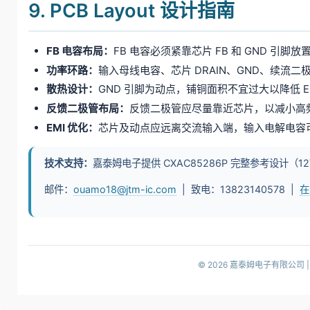
9. PCB Layout 设计指南
FB 电容布局：
FB 电容必须紧靠芯片 FB 和 GND 引脚放
功率环路：
输入母线电容、芯片 DRAIN、GND、续
散热设计：
GND 引脚为动点，铺铜面积不宜过大以降低 EM
反馈二极管布局：
反馈二极管应尽量靠近芯片，以减小高
EMI 优化：
芯片及动点应远离交流输入端，输入电解电容可
技术支持：
嘉泰姆电子提供 CXAC85286P 完整参考设计（1
邮件：
ouamo18@jtm-ic.com
| 致电：13823140578 |
在
© 2026 嘉泰姆电子有限公司 