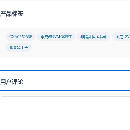
产品标签
CXAC85286P
集成650VMOSFET
非隔离恒压驱动
固定12
嘉泰姆电子
用户评论