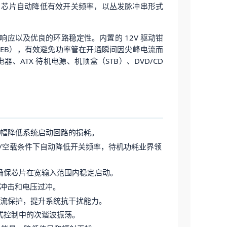
或空载时，芯片自动降低有效开关频率，以丛发脉冲串形式
态响应以及优良的环路稳定性。内置的 12V 驱动钳
蔽（LEB），有效避免功率管在开通瞬间因尖峰电流而
器、ATX 待机电源、机顶盒（STB）、DVD/CD
幅降低系统启动回路的损耗。
/空载条件下自动降低开关频率，待机功耗业界领
设计确保芯片在宽输入范围内稳定启动。
流冲击和电压过冲。
触发过流保护，提升系统抗干扰能力。
模式控制中的次谐波振荡。