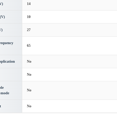
V)
14
(V)
10
V)
27
requency
65
plication
No
No
le
No
-mode
t
No