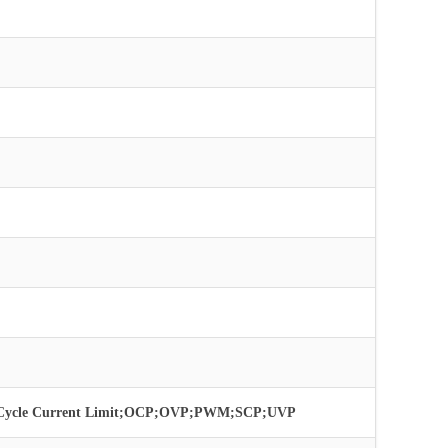
by-Cycle Current Limit;OCP;OVP;PWM;SCP;UVP