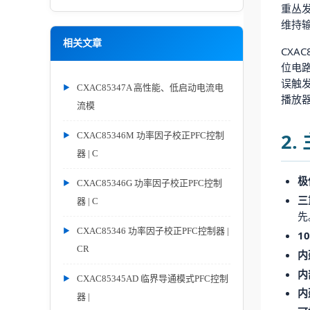
重丛发
维持
相关文章
CXA
位电路
误触发
CXAC85347A 高性能、低启动电流电
播放器
流模
2
CXAC85346M 功率因子校正PFC控制
器 | C
极
CXAC85346G 功率因子校正PFC控制
三
器 | C
先
CXAC85346 功率因子校正PFC控制器 |
1
CR
内
内
CXAC85345AD 临界导通模式PFC控制
内
器 |