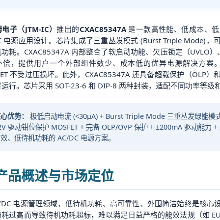
电子（JTM-IC）
推出的
CXAC85347A
是一款高性能、低成本、低启
DC 电源应用设计。芯片集成了三重丛发模式 (Burst Triple M
功耗。CXAC85347A 内部整合了软启动功能、欠压锁定（UVLO
补偿，提供用户一个外部组件数少、成本低的优异电源解决方案。
FET 不受过压损坏。此外，CXAC85347A 还具备超载保护（OL
运行。芯片采用 SOT-23-6 和 DIP-8 两种封装，适配不同功率等
核心优势：
极低启动电流 (<30µA) + Burst Triple Mode 三重丛发绿能模
2V 驱动钳位保护 MOSFET + 完备 OLP/OVP 保护 + ±200mA 驱动能力 
效、低待机功耗的 AC/DC 电源方案。
. 产品概述与市场定位
C/DC 电源管理领域，低待机功耗、高可靠性、外围简洁始终是核心
耗过高而导致待机功耗超标，难以满足日益严格的能效法规（如 EU Er