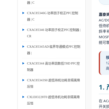
器 | C
CXAC85346G 功率因子校正PFC控制
嘉泰姆
AC/
器 | C
低待机
CXAC85346 功率因子校正PFC控制器 |
斜率
MOS
CR
统可靠
CXAC85345AD 临界导通模式PFC控制
器 |
1
CXAC85344 高功率因数低THD PFC控
高
制器
CXAC85343S0 超低待机功耗非隔离降
1
压恒
CXLE83228T0 超低待机功耗非隔离降
在 A
压恒
开关损