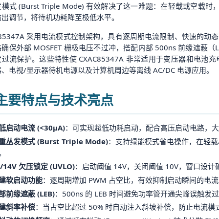
模式 (Burst Triple Mode) 有效解决了这一难题：在轻载
输出调节，将待机功耗降至极低水平。
C85347A 采用电流模式控制架构，具有逐周期电流限制、快速的动
确保外部 MOSFET 栅极电压不过冲，搭配内部 500ns 前缘遮
过流保护。这些特性使 CXAC85347A 非常适用于变压器和电池充电
、电视/显示器待机电源以及计算机周边等离线 AC/DC 电源应用。
. 主要特点与技术亮点
低启动电流 (<30µA)
：可实现超低功耗启动，配合高压启动电路，大
重丛发模式 (Burst Triple Mode)
：支持绿能模式省电操作，在轻载
。
0/14V 欠压锁定 (UVLO)
：启动阈值 14V，关闭阈值 10V，窗口
建软启动功能
：逐周期增加 PWM 占空比，有效抑制启动瞬间的电
部前缘遮蔽 (LEB)
：500ns 的 LEB 时间避免功率管开通尖峰误
建斜率补偿
：当占空比超过 50% 时自动注入斜坡补偿，防止电流