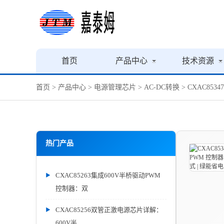
首页
产品中心
技术资源
首页
>
产品中心
>
电源管理芯片
>
AC-DC转换
> CXAC853
热门产品
CXAC85263集成600V半桥驱动PWM
控制器：双
CXAC85256双管正激电源芯片详解：
600V半