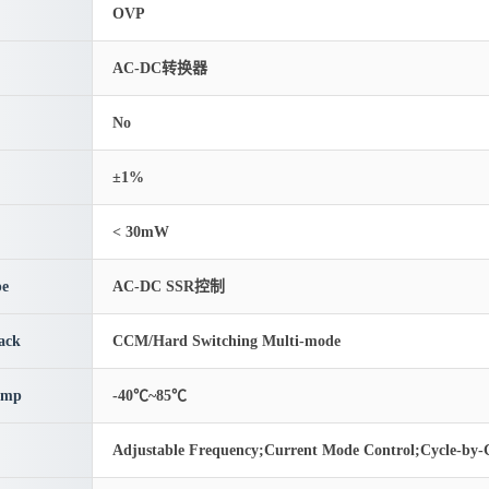
OVP
AC-DC转换器
No
±1%
< 30mW
pe
AC-DC SSR控制
ack
CCM/Hard Switching Multi-mode
emp
-40℃~85℃
Adjustable Frequency;Current Mode Control;Cycle-