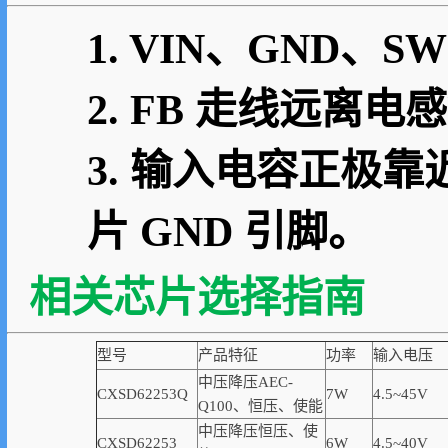
1. VIN、GND
2. FB 走线远
3. 输入电容正极靠
片 GND 引脚。
相关芯片选择指南
型号
产品特征
功率
输入电压
中压降压AEC-
CXSD62253Q
7W
4.5~45V
Q100、恒压、使能
中压降压恒压、使
CXSD62253
6W
4.5~40V