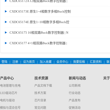
CXDC65172A 12相双路Buck数字控制器 |
CXDC65173E 原生1~4相数字多相Buck控制
CXDC65174E 原生1~10相数字多相Buck控
CXDC65175 16相双路Buck数字控制器 | N
CXDC65177 4+1相双路Buck数字控制器 |
登陆
|
注册
|
设为首页
|
加入收藏
|
会员中心
|
我要投稿
|
汇款资料
|
联
产品中心
技术资源
新闻与动态
关于
电池管理与充电
产品文档下载
公司新闻
LED驱动芯片
技术方案
行业动态
电机与驱动
芯片目录
产品发布
模拟与混合信号
常见问题
促销活动