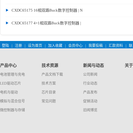
CXDC65175 16相双路Buck数字控制器 | N
CXDC65177 4+1相双路Buck数字控制器 |
登陆
|
注册
|
设为首页
|
加入收藏
|
会员中心
|
我要投稿
|
汇款资料
|
联
产品中心
技术资源
新闻与动态
关于
电池管理与充电
产品文档下载
公司新闻
LED驱动芯片
技术方案
行业动态
电机与驱动
芯片目录
产品发布
模拟与混合信号
常见问题
促销活动
微控制器与存储
旧闻博览