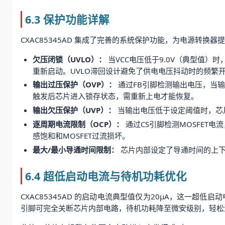
6.3 保护功能详解
CXAC85345AD 集成了完善的系统保护功能，为电源转换
欠压闭锁（UVLO）：
当VCC电压低于9.0V（典型值）
重新启动。UVLO滞回设计避免了供电电压抖动时的频繁
输出过压保护（OVP）：
通过FB引脚检测输出电压，当输
触发后芯片进入锁存状态，需重新上电才能恢复。
输出欠压保护（UVP）：
当输出电压低于设定阈值时，芯
逐周期电流限制（OCP）：
通过CS引脚检测MOSFET
感饱和和MOSFET过流损坏。
最大/最小导通时间限制：
芯片内部设定了导通时间的上下限
6.4 超低启动电流与待机功耗优化
CXAC85345AD 的启动电流典型值仅为20μA，这一
引脚可完全关断芯片内部电路，待机功耗降至微安级别，轻松满足能源之