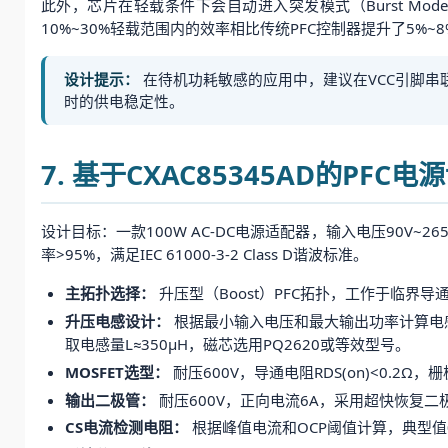
此外，芯片在轻载条件下会自动进入突发模式（Burst Mo
10%~30%轻载范围内的效率相比传统PFC控制器提升了5
设计提示：
在待机功耗敏感的应用中，建议在VCC引脚串联
时的供电稳定性。
7. 基于CXAC85345AD的PFC
设计目标：一款100W AC-DC电源适配器，输入电压90V~265
率>95%，满足IEC 61000-3-2 Class D谐波标准。
主拓扑选择：
升压型（Boost）PFC拓扑，工作于临界导
升压电感设计：
根据最小输入电压和最大输出功率计算电感量。
取电感量L≈350μH，磁芯选用PQ2620或等效型号。
MOSFET选型：
耐压600V，导通电阻RDS(on)<0.2Ω
输出二极管：
耐压600V，正向电流6A，采用超快恢复二
CS电流检测电阻：
根据峰值电流和OCP阈值计算，典型值0