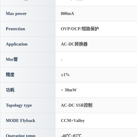
Max power
800mA
Protection
OVP/OCP/短路保护
Application
AC-DC转换器
Mos管
-
精度
±1%
功耗
< 30mW
Topology type
AC-DC SSR控制
MODE Flyback
CCM+Valley
Operating temp
-40℃~85℃