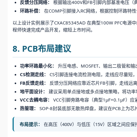
反馈分压网络：
根据输出400V和FB引脚内部基准电压（
环路补偿：
在COMP引脚接入RC网络，根据控制环路特
以上设计实例展示了CXAC85345AD 在典型100W P
程师快速完成产品开发，缩短上市时间。
8. PCB布局建议
功率环路最小化：
升压电感、MOSFET、输出二极管和
CS检测走线：
CS引脚连接电流检测电阻，走线应尽量短，
FB反馈走线：
反馈分压网络应靠近芯片FB引脚，走线远离
地平面设计：
建议采用单点接地或多点接地策略，将功率
VCC去耦电容：
VCC引脚旁路电容（典型1μF+0.1μ
热管理：
SOP-8封装底部无散热焊盘，建议在PCB上
布局提示：
在高压（400V）与低压（15V）区域之间应