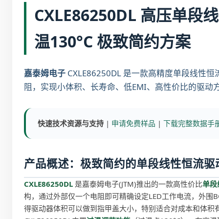
CXLE86250DL 高压
温130°C 极致简约方案
嘉泰姆电子
CXLE86250DL 是一款高精度单段线
阻，实现小体积、长寿命、低EMI、高性价比的驱动
快速技术资源与支持
|
申请免费样品
|
下载完整数据手册(
产品概述：极致简约的单段线性恒流驱
CXLE86250DL
是嘉泰姆电子(JTM)推出的一款高性价比
单段
构，通过外部仅一个电阻即可精确设定LED工作电流，外围
得驱动器体积可以做到指甲盖大小，特别适合对成本和体积