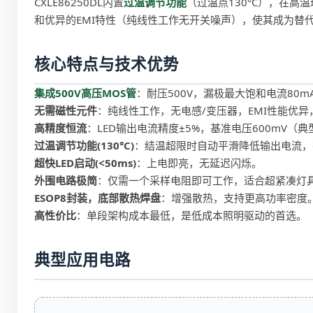
CXLE86250DL内置
过温调节功能
（过温点130°C），在高
和优异的EMI特性（纯线性工作无开关噪声），使其成为替代
核心特点与技术优势
集成500V高压MOS管
：耐压500V，漏极最大饱和电流80m
无需磁性元件
：纯线性工作，无电感/变压器，EMI性能优
高精度恒流
：LED输出电流精度±5%，基准电压600mV（
过温调节功能(130°C)
：结温超限时自动平滑降低输出电流，
超快LED启动(<50ms)
：上电即亮，无延迟闪烁。
外围电路极简
：仅需一个采样电阻即可工作，适合超紧凑灯
ESOP8封装，底部散热焊盘
：增强散热，支持更高功率密度
高性价比
：单段架构成本最低，是低成本照明驱动的首选。
典型应用电路