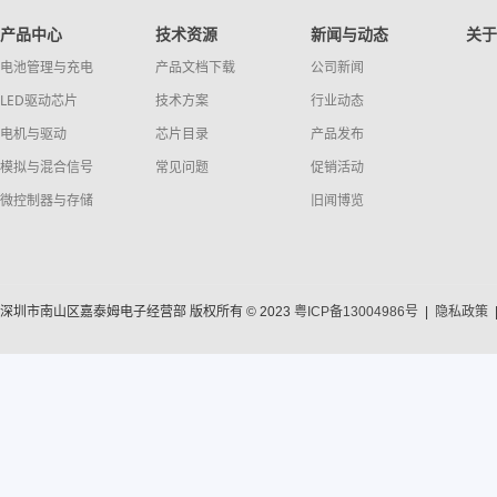
产品中心
技术资源
新闻与动态
关于
电池管理与充电
产品文档下载
公司新闻
LED驱动芯片
技术方案
行业动态
电机与驱动
芯片目录
产品发布
模拟与混合信号
常见问题
促销活动
微控制器与存储
旧闻博览
深圳市南山区嘉泰姆电子经营部 版权所有 © 2023
粤ICP备13004986号
|
隐私政策