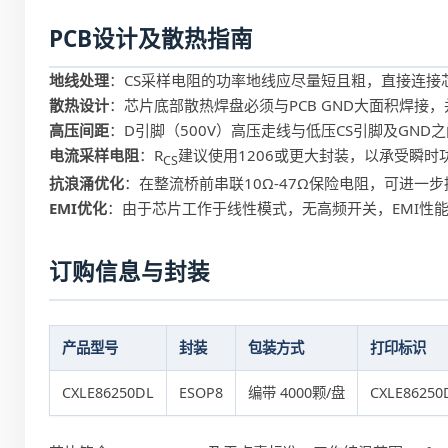
PCB设计及散热指南
地线处理
：CS采样电阻的功率地线应尽量短且粗，直接连接
散热设计
：芯片底部散热焊盘必须与PCB GND大面积焊接
高压间距
：D引脚（500V）高压走线与低压CS引脚及GND
电流采样电阻
：R
建议使用1206或更大封装，以承受瞬时
CS
抗浪涌优化
：在整流桥前串联10Ω-47Ω保险电阻，可进一
EMI优化
：由于芯片工作于线性模式，无高频开关，EMI性能
订购信息与封装
产品型号
封装
包装方式
打印标识
CXLE86250DL
ESOP8
编带 4000颗/盘
CXLE8625