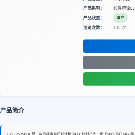
产品系列：
线性恒流L
产品状态：
量产
浏览次数：
135 次
产品简介
CXLE86250DL 是一款高精度单段线性恒流LED控制芯片，集成500V高