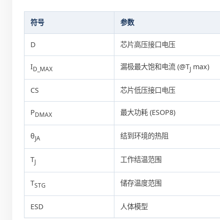
符号
参数
D
芯片高压接口电压
I
漏极最大饱和电流 (@T
max)
D_MAX
J
CS
芯片低压接口电压
P
最大功耗 (ESOP8)
DMAX
θ
结到环境的热阻
JA
T
工作结温范围
J
T
储存温度范围
STG
ESD
人体模型