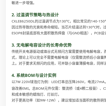
敏进一步增强。
2. 过温调节策略与热设计
CXLE86250DL的过温调节点为130°C，相比常见的1
因过热导致的光衰和寿命缩短。当芯片结温达到130°C时，
ESOP8封装底部有大面积散热焊盘（与GND相连），PCB
3. 无电解电容设计的长寿命优势
传统开关电源驱动或填谷式无频闪方案需要使用电解电容，而电解电
式，理论上可以完全不需要电解电容（仅需整流桥后小容量陶瓷
上。对于要求无频闪的应用，可并联小容量薄膜电容，同样
4. 系统BOM与设计实例
以7W 220V球泡灯为例：LED灯串总压降260V，电流27mA
容改善EMI。总BOM元件仅需：整流桥（或4颗二极管）、CX
和成本敏感的蜡烛灯、灯丝灯。
对于更高功率（如9W-12W），建议增加适当面积的散热铜箔，