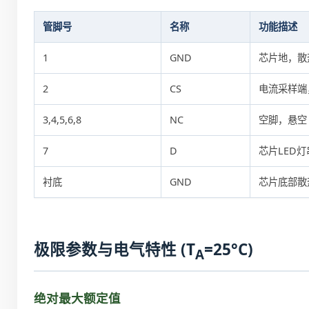
管脚号
名称
功能描述
1
GND
芯片地，散
2
CS
电流采样端
3,4,5,6,8
NC
空脚，悬空
7
D
芯片LED灯
衬底
GND
芯片底部散
极限参数与电气特性 (T
=25°C)
A
绝对最大额定值