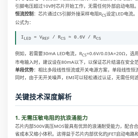
引脚电压超过10V时芯片开始工作，无需任何外部启动电阻
恒流控制
：芯片通过CS引脚外接采样电阻R
设定LED电流
CS
公式为：
I
= V
/ R
≈ 0.6V / R
LED
REF
CS
CS
例如，若需要30mA LED电流，R
=0.6V/0.03A=2
CS
市电输入时，建议设在80mA以下，以保证芯片结温在安全
单段优势
：相比多段线性恒流或开关电源方案，单段线性恒流
同时，由于无开关噪声，EMI可以轻松通过认证，无需任何
关键技术深度解析
1. 无需压敏电阻的抗浪涌能力
芯片内部500V高压MOS管具有优异的浪涌耐受能力，配合合
省成本又缩小体积。这得益于芯片内部优化的JFET启动电