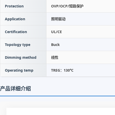
Protection
OVP/OCP/短路保护
Application
照明驱动
Certification
UL/CE
Topology type
Buck
Dimming method
线性
Operating temp
TREG：130℃
产品详细介绍