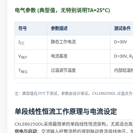
电气参数 (典型值，无特别说明TA=25°C)
符号
参数描述
测试条件
I
静态工作电流
D=30V
CC
V
电流基准
D=30V, R
REF
T
过温调节温度
内部结温
REG
注：典型值在25°C下测试，参数由设计保证。CXLE86250DL 过温点
单段线性恒流工作原理与电流设定
CXLE86250DL采用最简单的单段线性恒流架构，尤其适
供电与启动
：交流输入经整流桥后得到脉动直流母线电压，加在