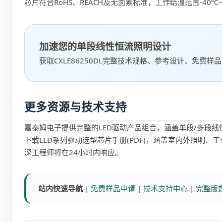
芯片符合RoHS、REACH及无卤素标准，工作结温范围-40℃~15
加速您的单段线性恒流照明设计
获取CXLE86250DL完整技术规格、参考设计、免费样
更多资源与技术支持
嘉泰姆电子提供完整的LED驱动产品组合，涵盖单段/多段
下载
LED系列驱动选型芯片手册(PDF)
，涵盖室内外照明、工
深工程师将在24小时内响应。
站内快速导航
|
免费样品申请
|
技术支持中心
|
完整版