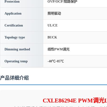
Protection
OVP/OCP/短路保护
Application
照明驱动
Certification
UL/CE
Topology type
BUCK
Dimming method
线性PWM调光
Operating temp
-40℃~85℃
产品详细介绍
CXLE86294E PWM调光