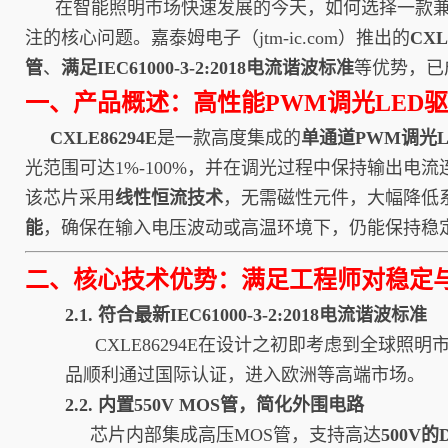
在智能照明市场快速发展的今天，如何选择一款兼具
注的核心问题。嘉泰姆电子（
jtm-ic.com
）推出的
CX
管
、
满足IEC61000-3-2:2018电流谐波标准
等优势，已
一、产品概述：高性能PWM调光LED
CXLE86294E
是一款高度集成的
单通道PWM调光
光范围可达1%-100%，并在调光过程中保持输出电
该芯片采用
线性恒流技术
，无需磁性元件，大幅降低
能
，确保在输入电压波动或高温环境下，仍能保持稳
二、核心技术优势：满足工程师对稳定
2.1. 符合最新IEC61000-3-2:2018电流谐波标准
CXLE86294E在设计之初即考虑到全球照
品顺利通过国际认证，进入欧洲等高端市场。
2.2. 内置550V MOS管，简化外围电路
芯片内部集成高压MOS管，支持高达
500V