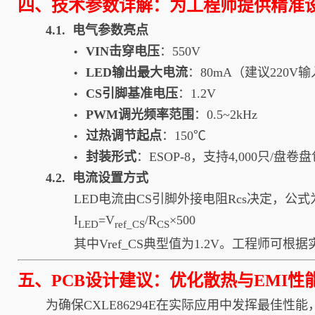
四、技术参数详解：为工程师提供精准
4.1. 电气参数亮点
VIN击穿电压
：550V
•
LED输出最大电流
：80mA（建议220V
•
CS引脚基准电压
：1.2V
•
PWM调光频率范围
：0.5~2kHz
•
过热调节起点
：150℃
•
封装形式
：ESOP-8，支持4,000只/盘卷
•
4.2. 电流设置方式
LED电流由CS引脚外接电阻Rcs决定，公式
I
​=V
​​/R
​×500
LED
ref_CS
CS
其中Vref_CS典型值为1.2V。工程师可
五、PCB设计建议：优化散热与EMI性
为确保CXLE86294E在实际应用中发挥最佳性