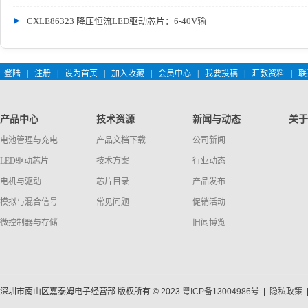
CXLE86323 降压恒流LED驱动芯片：6-40V输
登陆
|
注册
|
设为首页
|
加入收藏
|
会员中心
|
我要投稿
|
汇款资料
|
联
产品中心
技术资源
新闻与动态
关于
电池管理与充电
产品文档下载
公司新闻
LED驱动芯片
技术方案
行业动态
电机与驱动
芯片目录
产品发布
模拟与混合信号
常见问题
促销活动
微控制器与存储
旧闻博览
深圳市南山区嘉泰姆电子经营部 版权所有 © 2023
粤ICP备13004986号
|
隐私政策