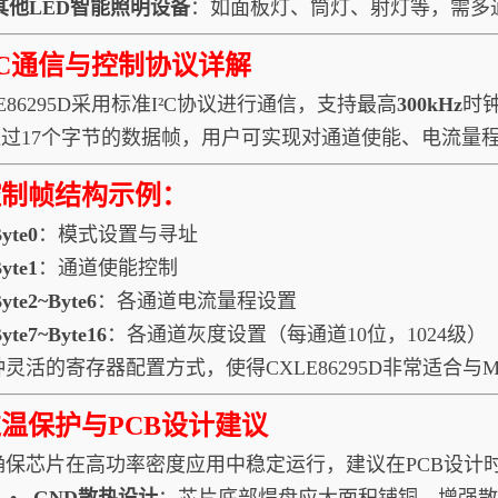
 其他LED智能照明设备
：如面板灯、筒灯、射灯等，需多
²C通信与控制协议详解
86295D采用标准I²C协议进行通信，支持最高
300kHz
时
过17个字节的数据帧，用户可实现对通道使能、电流量
控制帧结构示例：
yte0
：模式设置与寻址
yte1
：通道使能控制
yte2~Byte6
：各通道电流量程设置
yte7~Byte16
：各通道灰度设置（每通道10位，1024级）
种灵活的寄存器配置方式，使得CXLE86295D非常适合
温保护与PCB设计建议
确保芯片在高功率密度应用中稳定运行，建议在PCB设计