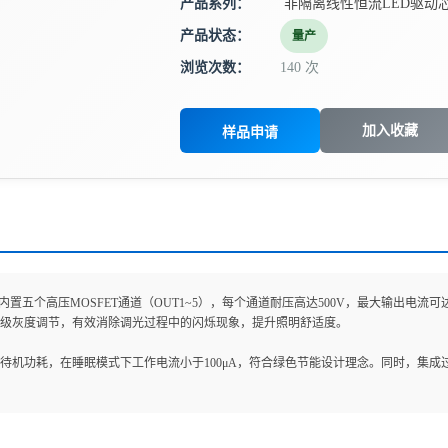
产品系列：
非隔离线性恒流LED驱动
产品状态：
量产
浏览次数：
140 次
加入收藏
样品申请
95D内置五个高压MOSFET通道（OUT1~5），每个通道耐压高达500V，最大输出电
24级灰度调节，有效消除调光过程中的闪烁现象，提升照明舒适度。
待机功耗，在睡眠模式下工作电流小于100μA，符合绿色节能设计理念。同时，集