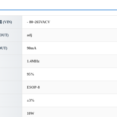
(VIN)
- 80~265VACV
OUT)
adj
UT)
90mA
1.4MHz
95%
ESOP-8
±3%
10W