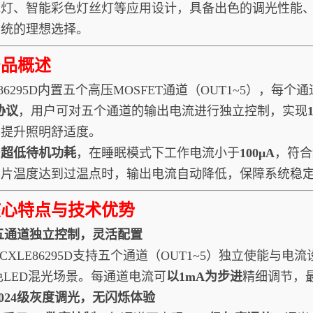
泡灯、智能彩色灯丝灯等应用设计，具备出色的调光性能
系统的理想选择。
产品概述
86295D内置五个高压MOSFET通道（OUT1~5），每个
C协议
，用户可对五个通道的输出电流进行独立控制，实现
，提升照明舒适度。
备
超低待机功耗
，在睡眠模式下工作电流小于
100μA
，符合
芯片温度达到过温点时，输出电流自动降低，保障系统稳
核心特点与技术优势
. 五通道独立控制，灵活配置
XLE86295D支持五个通道（OUT1~5）独立使能与
色LED混光场景。每通道电流可
以1mA为步进
精细调节，
 1024级灰度调光，无闪烁体验