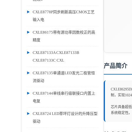
CXLE8778P同步刷新高压CMOS工艺
输入电
CXLE86175带有源功率因数校正的高
精度
CXLE87133A CXLE87133B
CXLE87133C CXL
产品简介
CXLE87135单通道LED发光二极管恒
流驱动
CXLE862
CXLE87144单线串行级联接口内置上
制，实现10
电复
芯片具备超低
系统稳定性。
CXLE8724 LED草坪灯设计的升降压型
驱动