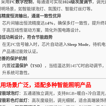
采用
I²C数字控制
，每通道可实现
1024级灰度调节
，调光
照明场景，如智能球泡灯、氛围灯、智能灯丝灯等。
. 高精度恒流输出，通道一致性优异
芯片间输出恒流精度达
±4%
，确保多灯一致性，提升终端
于高压线性驱动方案，简化外围电路设计。
. 超低功耗设计，符合节能趋势
在无I²C信号输入时，芯片自动进入
Sleep Mode
，待机电
产品通过能效认证。
 完善的保护机制
内置
过温保护（TSD）
，当结温达到145℃时启动调节
升系统可靠性。
应用场景广泛，适配多种智能照明产品
 智能球泡灯
：五通道独立调光，支持RGB+暖白+冷白混
 智能彩色灯丝灯
：高灰度级别，调光细腻，适合高端装饰