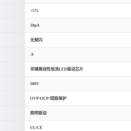
<5%
10μA
无频闪
.9
非隔离线性恒流LED驱动芯片
500V
OVP/OCP/短路保护
照明驱动
UL/CE