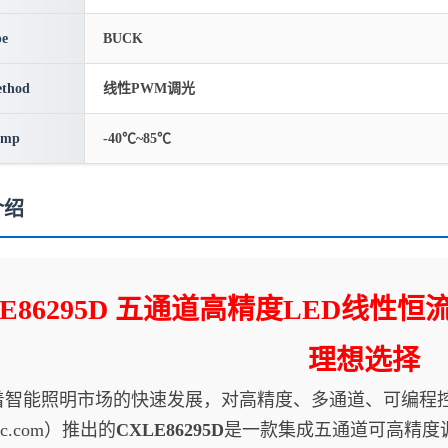
pe
BUCK
thod
线性PWM调光
emp
-40℃~85℃
介绍
LE86295D 五通道高精度LED线
理想选择
能照明市场的快速发展，对高精度、多通道、可编程控制
ic.com
）推出的
CXLE86295D
是一款集成五通道可高精度