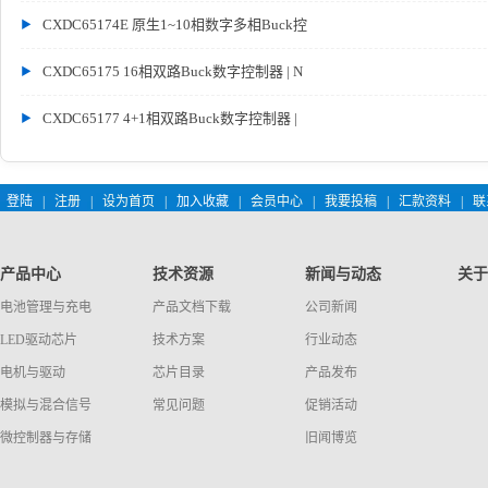
CXDC65174E 原生1~10相数字多相Buck控
CXDC65175 16相双路Buck数字控制器 | N
CXDC65177 4+1相双路Buck数字控制器 |
登陆
|
注册
|
设为首页
|
加入收藏
|
会员中心
|
我要投稿
|
汇款资料
|
联
产品中心
技术资源
新闻与动态
关于
电池管理与充电
产品文档下载
公司新闻
LED驱动芯片
技术方案
行业动态
电机与驱动
芯片目录
产品发布
模拟与混合信号
常见问题
促销活动
微控制器与存储
旧闻博览