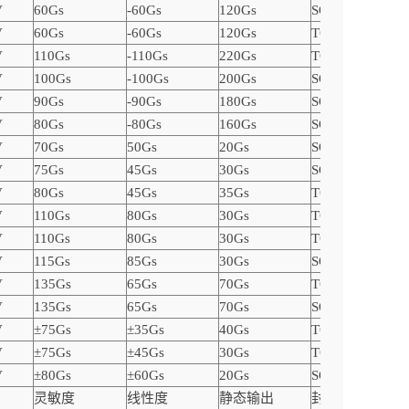
V
60Gs
-60Gs
120Gs
SOT23-3
V
60Gs
-60Gs
120Gs
TO92S-3
V
110Gs
-110Gs
220Gs
TO92S-3
V
100Gs
-100Gs
200Gs
SOT23-3
V
90Gs
-90Gs
180Gs
SOT23-3
V
80Gs
-80Gs
160Gs
SOT23-3
V
70Gs
50Gs
20Gs
SOT23-3
V
75Gs
45Gs
30Gs
SOT23-3
V
80Gs
45Gs
35Gs
TO92S-3
V
110Gs
80Gs
30Gs
TO92S-3
V
110Gs
80Gs
30Gs
TO92S-3
V
115Gs
85Gs
30Gs
SOT23-3
V
135Gs
65Gs
70Gs
TO92S-3
V
135Gs
65Gs
70Gs
SOT23-3
V
±75Gs
±35Gs
40Gs
TO92S-3
V
±75Gs
±45Gs
30Gs
TO92S-3
V
±80Gs
±60Gs
20Gs
SOT23-3
灵敏度
线性度
静态输出
封装