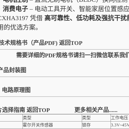
消费电子
– 电动工具开关、智能家居位置感
CXHA3197 凭借
高可靠性、低功耗及强抗干扰
用的优选方案。
技术规格书（产品PDF)
返回TOP
需要详细的PDF规格书请扫一扫微信联系我
产品封装图
电路原理图
片选择指南
返回TOP
更多相关产品......
类型
类型
工作电压
霍尔开关传感器
锁存
3.3V~45