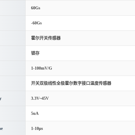
60Gs
-60Gs
霍尔开关传感器
锁存
1-100mV/G
开关双极线性全极霍尔数字接口温度传感器
y
3.3V~45V
5uA
me
1-10μs