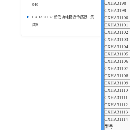
CXHA3198
940
CXHA3199
CXHA31137 超低功耗接近传感器 | 集
CXHA31100
成9
CXHA31101
CXHA31102
CXHA31103
CXHA31104
CXHA31105
CXHA31106
CXHA31107
CXHA31108
CXHA31109
CXHA31110
CXHA31111
CXHA31112
CXHA31113
CXHA31114
型号