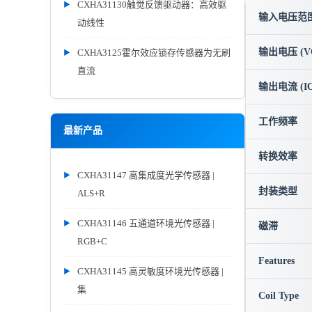
CXHA31130触觉反馈驱动器：高效驱
输入电压范围 
动线性
输出电压 (V
CXHA3125霍尔效应锁存传感器为无刷
直流
输出电流 (IO
工作频率
最新产品
转换效率
CXHA31147 高集成度光学传感器 |
封装类型
ALS+R
CXHA31146 五通道环境光传感器 |
磁滞
RGB+C
Features
CXHA31145 高灵敏度环境光传感器 |
集
Coil Type