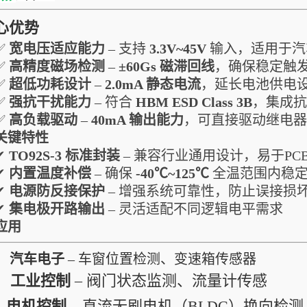
心优势
✅
宽电压适应能力
– 支持
3.3V~45V
输入，适用于汽车
✅
高精度磁场检测
–
±60Gs 磁滞回线
，确保稳定触
✅
超低功耗设计
–
2.0mA 静态电流
，延长电池供电
✅
强抗干扰能力
– 符合
HBM ESD Class 3B
，集成抗
✅
高负载驱动
–
40mA 输出能力
，可直接驱动继电器
关键特性
✔
TO92S-3 标准封装
– 兼容行业通用设计，易于PC
✔
内置温度补偿
– 确保
-40℃~125℃
全温范围内稳
✔
电源防反接保护
– 增强系统可靠性，防止误接损
✔
集电极开路输出
– 灵活适配不同逻辑电平需求
应用
汽车电子
– 车窗位置检测、变速箱传感器
工业控制
– 阀门状态监测、流量计传感
电机控制
– 直流无刷电机（BLDC）换向检测