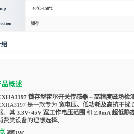
emp
-40℃~150℃
rection
锁存
介绍
产品概述
CXHA3197 锁存型霍尔开关传感器 – 高精度磁场
CXHA3197 是一款专为
宽电压、低功耗及高抗干扰
器。其
3.3V~45V 宽工作电压范围
和
2.0mA 超低
消费类设备的理想选择。
点
返回TOP