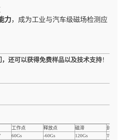
应
能力
，成为工业与汽车级磁场检测应
们，还可以获得免费样品以及技术支持
！
工作点
释放点
磁滞
封装
V
60Gs
-60Gs
120Gs
TO92S-3