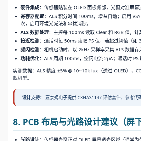
硬件集成
：传感器贴装在 OLED 面板背部，光窗对准屏幕透光
寄存器配置
：ALS 积分时间 100ms，增益自动；启用 VSY
次，启用环境光减法和串扰消除。
ALS 数据处理
：主控每 100ms 读取 Clear 和 RGB 值
接近检测
：通话时每 50ms 读取 PS 值，若超过阈值
频闪检测
：相机启动时，以 2kHz 采样率采集 ALS 数据
功耗优化
：ALS 周期 100ms，空闲电流 2μA；通话时 PS
实测数据：ALS 精度 ±5% @ 10~10k lux（透过 OLED
舰机型。
设计支持：
嘉泰姆电子提供 CXHA31147 评估套件、参考代码（
8. PCB 布局与光路设计建议（屏
光路设计
：传感器光窗正对 OLED 屏幕透光区域（通