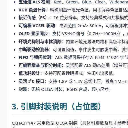
五通道 ALS 检测
：Red、Green、Blue、Clear、Wi
RGB 色温计算
：精确测量环境光色温，用于屏幕色温自适应（T
接近传感（PS）
：16 位分辨率，支持经典模式和共模模式，内
可编程 VCSEL 驱动
：电流范围 2mA~30mA，可编程
OLED 显示同步
：支持 VSYNC 信号（0.7Hz~1000H
环境光抑制与串扰消除
：内置环境光减法电路和高级串扰
中断驱动检测器
：可设置阈值，事件发生时触发中断，减
FIFO 与频闪检测
：ALS 数据可采样存入 FIFO（1024
可编程增益与积分时间
：灵活配置 ALS 动态范围（增益
低功耗设计
：支持可配置睡眠模式，空闲电流极低。
灵活 I²C 接口
：支持 1.8V 或 1.2V 总线电压，最高 1MH
封装
：无铅 OLGA 封装，RoHS 合规，超小尺寸。
3. 引脚封装说明（占位图）
CXHA31147 采用微型 OLGA 封装（具体引脚数及尺寸参考数