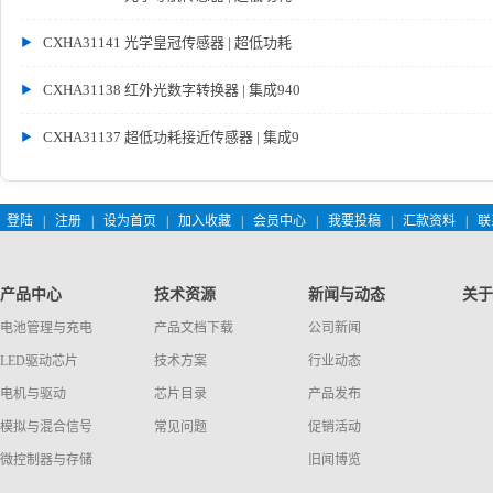
CXHA31141 光学皇冠传感器 | 超低功耗
CXHA31138 红外光数字转换器 | 集成940
CXHA31137 超低功耗接近传感器 | 集成9
登陆
|
注册
|
设为首页
|
加入收藏
|
会员中心
|
我要投稿
|
汇款资料
|
联
产品中心
技术资源
新闻与动态
关于
电池管理与充电
产品文档下载
公司新闻
LED驱动芯片
技术方案
行业动态
电机与驱动
芯片目录
产品发布
模拟与混合信号
常见问题
促销活动
微控制器与存储
旧闻博览