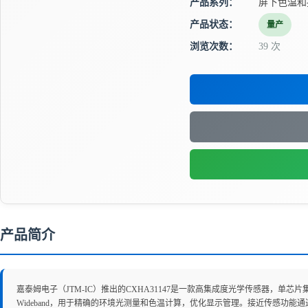
产品系列：
屏下色温和
产品状态：
量产
浏览次数：
39 次
产品简介
嘉泰姆电子（JTM-IC）推出的CXHA31147是一款高集成度光学传感器，单芯片集
Wideband，用于精确的环境光测量和色温计算，优化显示管理。接近传感功