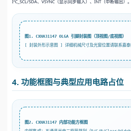
I²C_SCL/SDA、VSYNC（显示同步输入）、INT（中
图1. CXHA31147 OLGA 引脚封装图（顶视图/底视图）
[ 封装外形示意图 ] 详细机械尺寸及光窗位置请联系嘉
4. 功能框图与典型应用电路占位
图2. CXHA31147 内部功能方框图
内部集成：五通道光电二极管阵列（R/G/B/Clear/Wide