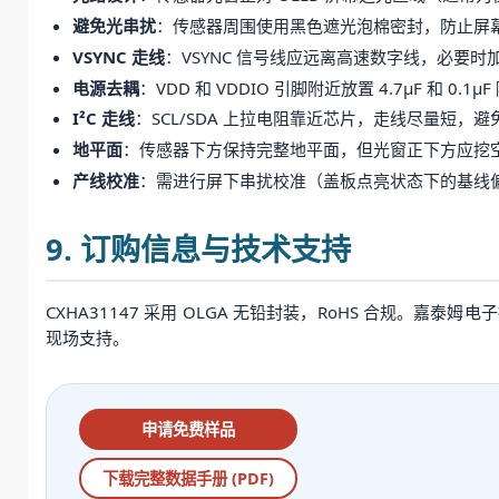
避免光串扰
：传感器周围使用黑色遮光泡棉密封，防止屏幕发
VSYNC 走线
：VSYNC 信号线应远离高速数字线，必要时加
电源去耦
：VDD 和 VDDIO 引脚附近放置 4.7μF 和 0
I²C 走线
：SCL/SDA 上拉电阻靠近芯片，走线尽量短，
地平面
：传感器下方保持完整地平面，但光窗正下方应挖
产线校准
：需进行屏下串扰校准（盖板点亮状态下的基线偏
9. 订购信息与技术支持
CXHA31147 采用 OLGA 无铅封装，RoHS 合规
现场支持。
申请免费样品
下载完整数据手册 (PDF)