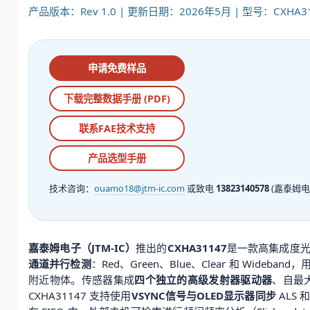
产品版本：Rev 1.0 | 更新日期：2026年5月 | 型号：CXHA31
申请免费样品
下载完整数据手册 (PDF)
联系FAE技术支持
产品选型手册
技术咨询：
ouamo18@jtm-ic.com
或致电
13823140578
(嘉泰姆电
嘉泰姆电子（JTM-IC）
推出的
CXHA31147
是一款高集成度
通道并行检测
：Red、Green、Blue、Clear 和 W
附近物体。传感器集成
四个独立的高级发射器驱动器
、自最
CXHA31147 支持使用
VSYNC信号与OLED显示器同步
ALS 