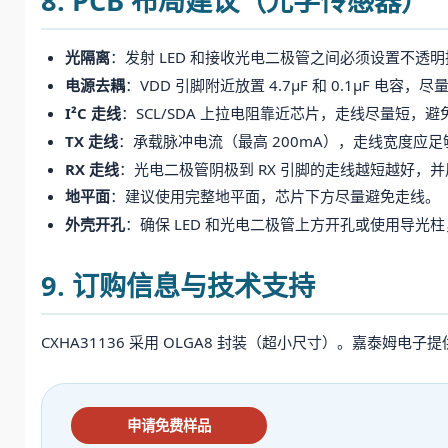
8. PCB 布局建议（光学传感器）
光隔离
：发射 LED 和接收光电二极管之间必须设置不透
电源去耦
：VDD 引脚附近放置 4.7μF 和 0.1μF 电容，
I²C 走线
：SCL/SDA 上拉电阻靠近芯片，走线尽量短，避
TX 走线
：承载脉冲电流（最高 200mA），走线宽度应足够
RX 走线
：光电二极管阴极到 RX 引脚的走线越短越好，
地平面
：建议使用完整地平面，芯片下方尽量避免走线。
外壳开孔
：确保 LED 和光电二极管上方开孔或使用导光
9. 订购信息与技术支持
CXHA31136 采用 OLGA8 封装（超小尺寸）。嘉泰
申请免费样品