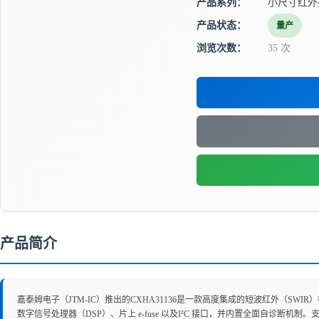
产品系列：
小尺寸红外
产品状态：
量产
浏览次数：
35 次
产品简介
嘉泰姆电子（JTM-IC）推出的CXHA31136是一款高度集成的短波红外（S
数字信号处理器（DSP）、片上 e-fuse 以及I²C 接口，并内置全面自诊