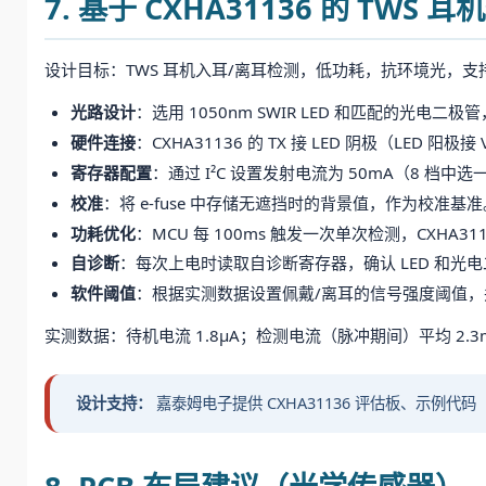
7. 基于 CXHA31136 的 TW
设计目标：TWS 耳机入耳/离耳检测，低功耗，抗环境光，支持 
光路设计
：选用 1050nm SWIR LED 和匹配的光电
硬件连接
：CXHA31136 的 TX 接 LED 阴极（LED 阳极接
寄存器配置
：通过 I²C 设置发射电流为 50mA（8 档
校准
：将 e-fuse 中存储无遮挡时的背景值，作为校
功耗优化
：MCU 每 100ms 触发一次单次检测，CXHA3
自诊断
：每次上电时读取自诊断寄存器，确认 LED 和光
软件阈值
：根据实测数据设置佩戴/离耳的信号强度阈值
实测数据：待机电流 1.8μA；检测电流（脉冲期间）平均 2.3m
设计支持：
嘉泰姆电子提供 CXHA31136 评估板、示例代