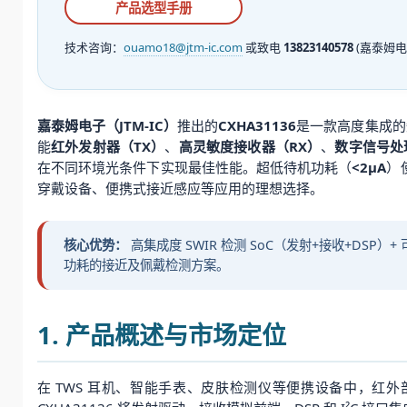
产品选型手册
技术咨询：
ouamo18@jtm-ic.com
或致电
13823140578
(嘉泰姆电
嘉泰姆电子（JTM-IC）
推出的
CXHA31136
是一款高度集成的
能
红外发射器（TX）
、
高灵敏度接收器（RX）
、
数字信号处
在不同环境光条件下实现最佳性能。超低待机功耗（
<2μA
）
穿戴设备、便携式接近感应等应用的理想选择。
核心优势：
高集成度 SWIR 检测 SoC（发射+接收+DSP）+
功耗的接近及佩戴检测方案。
1. 产品概述与市场定位
在 TWS 耳机、智能手表、皮肤检测仪等便携设备中，红外