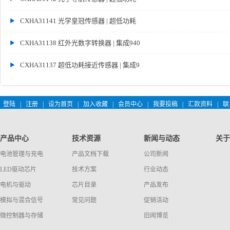
CXHA31141 光学皇冠传感器 | 超低功耗
CXHA31138 红外光数字转换器 | 集成940
CXHA31137 超低功耗接近传感器 | 集成9
登陆
|
注册
|
设为首页
|
加入收藏
|
会员中心
|
我要投稿
|
汇款资料
|
联
产品中心
技术资源
新闻与动态
关于
电池管理与充电
产品文档下载
公司新闻
LED驱动芯片
技术方案
行业动态
电机与驱动
芯片目录
产品发布
模拟与混合信号
常见问题
促销活动
微控制器与存储
旧闻博览