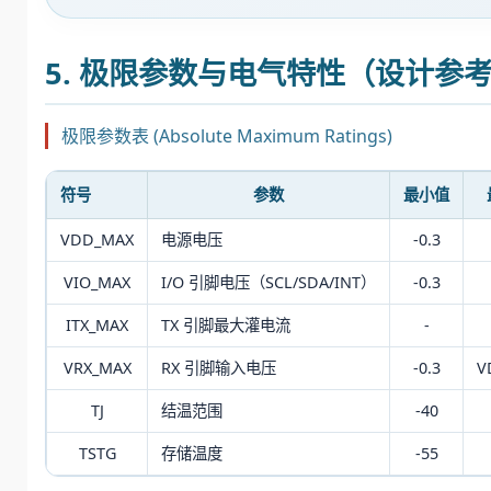
5. 极限参数与电气特性（设计参
极限参数表 (Absolute Maximum Ratings)
符号
参数
最小值
VDD_MAX
电源电压
-0.3
VIO_MAX
I/O 引脚电压（SCL/SDA/INT）
-0.3
ITX_MAX
TX 引脚最大灌电流
-
VRX_MAX
RX 引脚输入电压
-0.3
V
TJ
结温范围
-40
TSTG
存储温度
-55