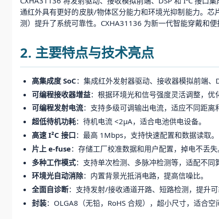
CXHA31136 将发射驱动、接收模拟前端、DSP 和 I²C
通红外具有更好的皮肤/物体区分能力和环境光抑制能力。芯
测）提升了系统可靠性。CXHA31136 为新一代智能穿戴
2. 主要特点与技术亮点
高集成度 SoC
：集成红外发射器驱动、接收器模拟前端、DSP、
可编程接收器增益
：根据环境光和信号强度灵活调整，优
可编程发射电流
：支持多级可调输出电流，适应不同距离
超低待机功耗
：待机电流 <2μA，适合电池供电设备。
高速 I²C 接口
：最高 1Mbps，支持快速配置和数据读取。
片上 e-fuse
：存储工厂校准数据和用户配置，掉电不丢失
多种工作模式
：支持单次检测、多脉冲检测等，适配不同
环境光自动消除
：内置背景光抵消电路，提高信噪比。
全面自诊断
：支持发射/接收通道开路、短路检测，提升可
封装
：OLGA8（无铅，RoHS 合规），超小尺寸，适合