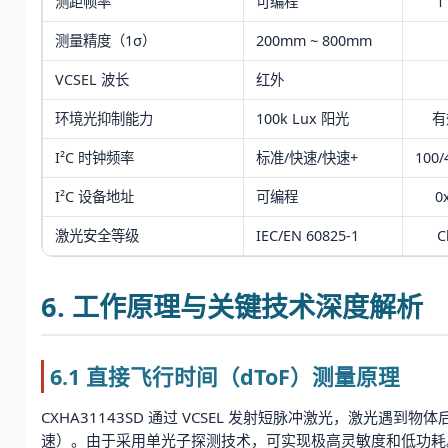
测距帧率
可编程
1
测量精度（1σ）
200mm ~ 800mm
VCSEL 波长
红外
环境光抑制能力
100k Lux 阳光
有
I²C 时钟频率
标准/快速/快速+
100/
I²C 设备地址
可编程
0
激光安全等级
IEC/EN 60825-1
C
6. 工作原理与关键技术深度解析
6.1 直接飞行时间（dToF）测量原理
CXHA31143SD 通过 VCSEL 发射短脉冲激光，激光遇到物体
速）。由于采用单光子探测技术，可实现极高灵敏度和低功耗