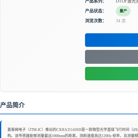
产品系列：
DTOF激
产品状态：
量产
浏览次数：
34 次
产品简介
嘉泰姆电子（JTM-IC）推出的CXHA31143SD是一款微型光学直接飞行时间（
构。该传感器能够测量最远1000mm的距离，测距速度高达120Hz 帧率，