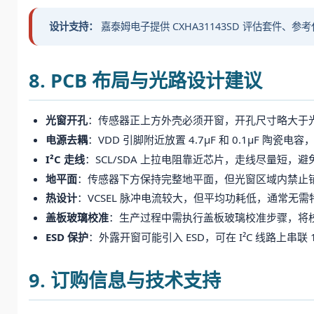
设计支持：
嘉泰姆电子提供 CXHA31143SD 评估套件、
8. PCB 布局与光路设计建议
光窗开孔
：传感器正上方外壳必须开窗，开孔尺寸略大于
电源去耦
：VDD 引脚附近放置 4.7μF 和 0.1μF 陶瓷
I²C 走线
：SCL/SDA 上拉电阻靠近芯片，走线尽量短，
地平面
：传感器下方保持完整地平面，但光窗区域内禁止
热设计
：VCSEL 脉冲电流较大，但平均功耗低，通常无
盖板玻璃校准
：生产过程中需执行盖板玻璃校准步骤，将校
ESD 保护
：外露开窗可能引入 ESD，可在 I²C 线路上串联 1
9. 订购信息与技术支持