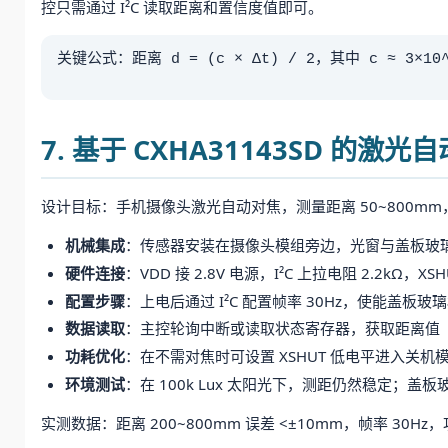
控只需通过 I²C 读取距离和置信度值即可。
关键公式：距离 d = (c × Δt) / 2，其中 c ≈ 3
7. 基于 CXHA31143SD 
设计目标：手机摄像头激光自动对焦，测量距离 50~800mm
机械集成
：传感器安装在摄像头模组旁边，光窗与盖板玻
硬件连接
：VDD 接 2.8V 电源，I²C 上拉电阻 2.2kΩ
配置步骤
：上电后通过 I²C 配置帧率 30Hz，使能盖
数据读取
：主控轮询中断或读取状态寄存器，获取距离值
功耗优化
：在不需对焦时可设置 XSHUT 低电平进入关机模
环境测试
：在 100k Lux 太阳光下，测距仍然稳定；盖
实测数据：距离 200~800mm 误差 <±10mm，帧率 3