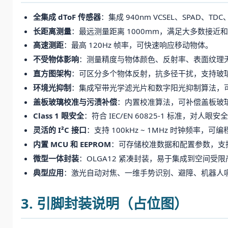
全集成 dToF 传感器
：集成 940nm VCSEL、SPAD、
长距离测量
：最远测量距离 1000mm，满足大多数接近
高速测距
：最高 120Hz 帧率，可快速响应移动物体。
不受物体影响
：测量精度与物体颜色、反射率、表面纹理
直方图架构
：可区分多个物体反射，抗多径干扰，支持玻
环境光抑制
：集成窄带光学滤光片和数字阳光抑制算法，
盖板玻璃校准与污渍补偿
：内置校准算法，可补偿盖板玻
Class 1 眼安全
：符合 IEC/EN 60825-1 标准，对人
灵活的 I²C 接口
：支持 100kHz ~ 1MHz 时钟频率，可
内置 MCU 和 EEPROM
：可存储校准数据和配置参数，支
微型一体封装
：OLGA12 紧凑封装，易于集成到空间受
典型应用
：激光自动对焦、一维手势识别、避障、机器人
3. 引脚封装说明（占位图）