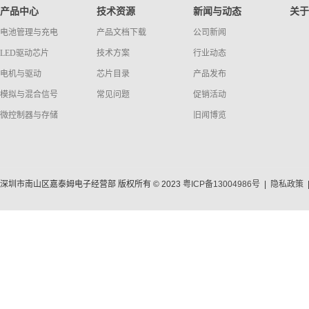
产品中心
技术资源
新闻与动态
关于
电池管理与充电
产品文档下载
公司新闻
LED驱动芯片
技术方案
行业动态
电机与驱动
芯片目录
产品发布
模拟与混合信号
常见问题
促销活动
微控制器与存储
旧闻博览
深圳市南山区嘉泰姆电子经营部 版权所有 © 2023
粤ICP备13004986号
|
隐私政策