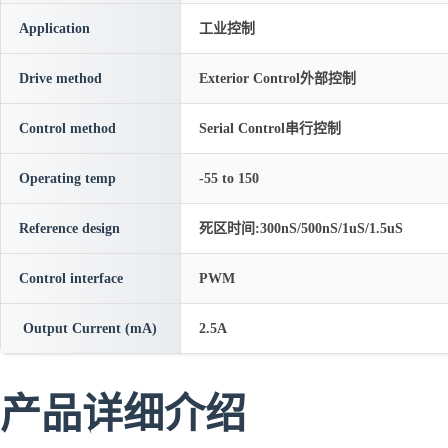
Application
工业控制
Drive method
Exterior Control外部控制
Control method
Serial Control串行控制
Operating temp
-55 to 150
Reference design
死区时间:300nS/500nS/1uS/1.5uS
Control interface
PWM
Output Current (mA)
2.5A
产品详细介绍