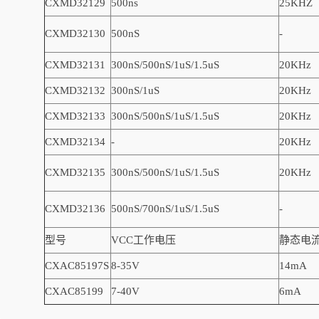
CXMD32129
500ns
25KHZ
CXMD32130
500nS
-
CXMD32131
300nS/500nS/1uS/1.5uS
20KHz
CXMD32132
300nS/1uS
20KHz
CXMD32133
300nS/500nS/1uS/1.5uS
20KHz
CXMD32134
-
20KHz
CXMD32135
300nS/500nS/1uS/1.5uS
20KHz
CXMD32136
500nS/700nS/1uS/1.5uS
-
型号
VCC工作电压
静态电
CXAC85197S
8-35V
14mA
CXAC85199
7-40V
6mA