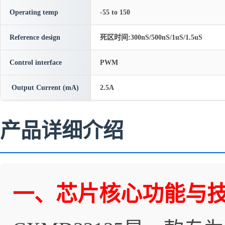
Operating temp
-55 to 150
Reference design
死区时间:300nS/500nS/1uS/1.5uS
Control interface
PWM
Output Current (mA)
2.5A
产品详细介绍
一、芯片核心功能与