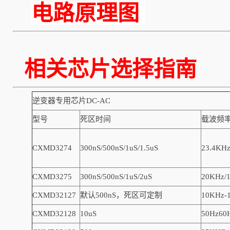
电路原理图
相关芯片选择
逆变器专用芯片DC-AC
型号
死区时间
载波频
CXMD3274
300nS/500nS/1uS/1.5uS
23.4KH
CXMD3275
300nS/500nS/1uS/2uS
20KHz/
CXMD32127
默认500nS，死区可定制
10KHz-
CXMD32128
10uS
50Hz60