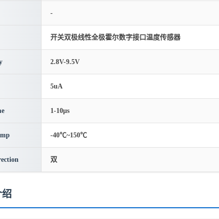
-
开关双极线性全极霍尔数字接口温度传感器
y
2.8V-9.5V
5uA
me
1-10μs
emp
-40℃~150℃
rection
双
介绍