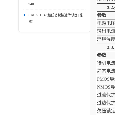
940
3.
参数
CXHA31137 超低功耗接近传感器 | 集
成9
电源电
输出电
环境温
3.
参数
待机电
静态电
PMOS
NMOS
过流保
过热保
欠压锁