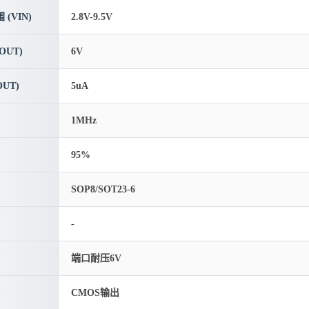
(VIN)
2.8V-9.5V
OUT)
6V
UT)
5uA
1MHz
95%
SOP8/SOT23-6
-
端口耐压6V
CMOS输出