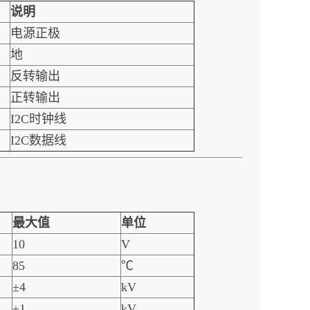
说明
电源正极
地
反转输出
正转输出
I2C时钟线
I2C数据线
最大值
单位
10
V
85
℃
±4
kV
±1
kV