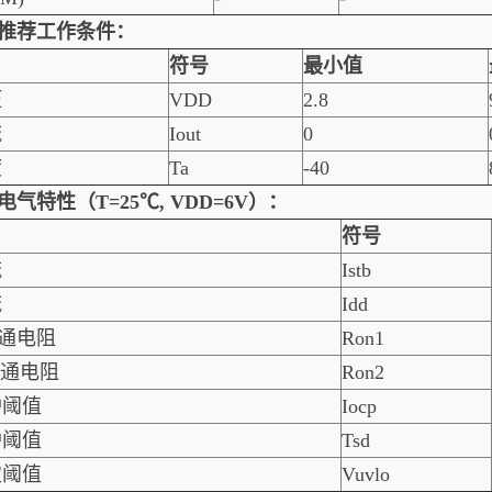
2.推荐工作条件：
符号
最小值
压
VDD
2.8
流
Iout
0
度
Ta
-40
3.电气特性（T=25℃, VDD=6V）：
符号
流
Istb
流
Idd
导通电阻
Ron1
导通电阻
Ron2
护阈值
Iocp
护阈值
Tsd
定阈值
Vuvlo