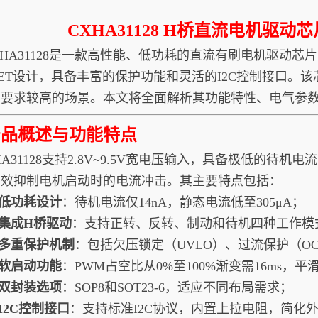
CXHA31128 H桥直流电机驱
31128是一款高性能、低功耗的直流有刷电机驱动芯片
FET设计，具备丰富的保护功能和灵活的I2C控制接口
间要求较高的场景。本文将全面解析其功能特性、电气参
产品概述与功能特点
31128支持2.8V~9.5V宽电压输入，具备极低的待机电
有效抑制电机启动时的电流冲击。其主要特点包括：
1.低功耗设计
：待机电流仅14nA，静态电流低至305μA；
2.集成H桥驱动
：支持正转、反转、制动和待机四种工作模
3.多重保护机制
：包括欠压锁定（UVLO）、过流保护（OC
4.软启动功能
：PWM占空比从0%至100%渐变需16ms，
5.双封装选项
：SOP8和SOT23-6，适应不同布局需求；
6.I2C控制接口
：支持标准I2C协议，内置上拉电阻，简化