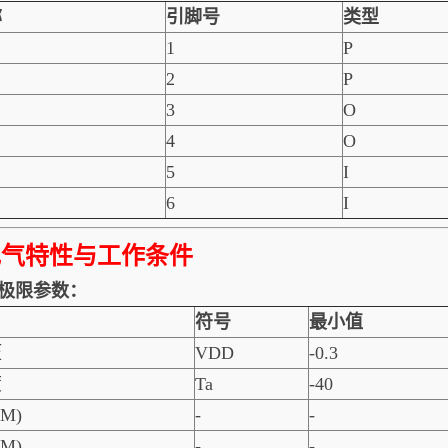
称
引脚号
类型
1
P
2
P
3
O
4
O
5
I
6
I
电气特性与工作条件
1.极限参数：
符号
最小值
压
VDD
-0.3
度
Ta
-40
BM)
-
-
DM)
-
-