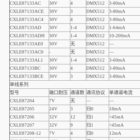
CXLE8713
3AC
30V
4
DMX512
3-80mA
CXLE8713
3ACE
30V
3
DMX512
3-80mA
CXLE8713
3AC4
30V
4
DMX512
3-80mA
CXLE8713
3AD
30V
1-4
DMX512
1-64mA
CXLE8713
3ADH
30V
1-4
DMX512
10-200mA
CXLE8713
3AE0
30V
无
DMX512
—
CXLE8713
3AC0
-
无
DMX512
—
CXLE8713
3AL1
30V
1-4
DMX512
3-60mA
CXLE8713
3BC
30V
4
DMX512
3-80mA
CXLE8713
3BCE
30V
3
DMX512
3-80mA
单线系列
型号
端口耐压
通道数
通讯协议
单通道电流
CXLE8720
4
7V
无
—
—
CXLE8720
5
24V
3
归0
18mA
CXLE8720
6
32V
12
归1
<45mA
CXLE8720
7
32V
9
归1
<45mA
CXLE8720
8-12
7V
4
归0
12mA