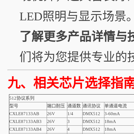
LED照明与显示场景
了解更多产品详情与
们将为您提供专业的
九
、
相关芯片
512协议系列
型号
端口耐压
通道数
通讯协议
单通道电流
CXLE8713
3AB
26V
1/4
DMX512
3-60mA
CXLE8713
3AB3
26V
3
DMX512
18mA
CXLE8713
3AB4
26V
4
DMX512
18mA