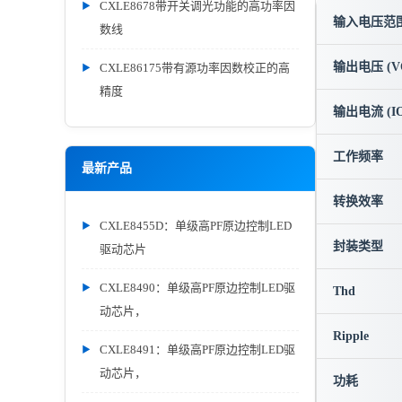
CXLE8678带开关调光功能的高功率因
输入电压范围 
数线
输出电压 (V
CXLE86175带有源功率因数校正的高
精度
输出电流 (IO
工作频率
最新产品
转换效率
CXLE8455D：单级高PF原边控制LED
封装类型
驱动芯片
CXLE8490：单级高PF原边控制LED驱
Thd
动芯片，
Ripple
CXLE8491：单级高PF原边控制LED驱
动芯片，
功耗