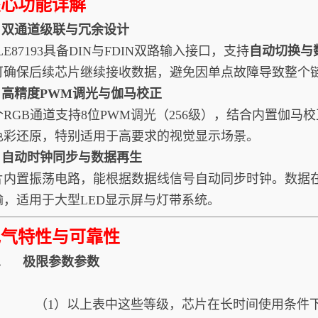
核心功能详解
1. 双通道级联与冗余设计
LE87193具备DIN与FDIN双路输入接口，支持
自动切换与
可确保后续芯片继续接收数据，避免因单点故障导致整个
2. 高精度PWM调光与伽马校正
个RGB通道支持8位PWM调光（256级），结合内置伽
色彩还原，特别适用于高要求的视觉显示场景。
3. 自动时钟同步与数据再生
片内置振荡电路，能根据数据线信号自动同步时钟。数据
输，适用于大型LED显示屏与灯带系统。
电气特性与可靠性
.1. 极限参数参数
（1）以上表中这些等级，芯片在长时间使用条件