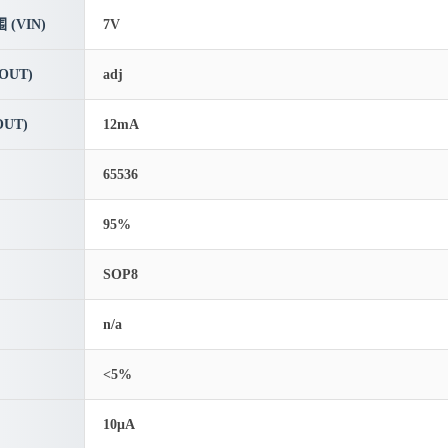
(VIN)
7V
OUT)
adj
UT)
12mA
65536
95%
SOP8
n/a
<5%
10μA