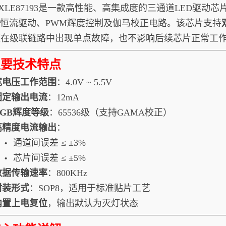
87193是一款高性能、高集成度的三通道LED驱动芯
D恒流驱动、PWM辉度控制及伽马校正电路。该芯片支持
使在级联链路中出现单点故障，也不影响后续芯片正常工
主要技术特点
宽电压工作范围
：4.0V ~ 5.5V
固定输出电流
：12mA
RGB辉度等级
：65536级（支持GAMA校正）
高精度电流输出
：
通道间误差 ≤ ±3%
•
芯片间误差 ≤ ±5%
•
数据传输速率
：800KHz
封装形式
：SOP8，适用于标准贴片工艺
内置上电复位
，输出默认为灭灯状态