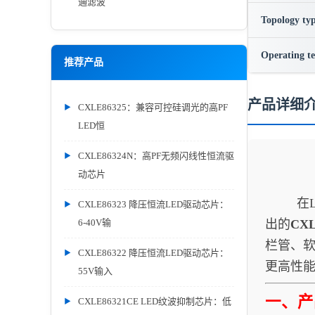
通滤波
Topology ty
Operating t
推荐产品
产品详细
CXLE86325：兼容可控硅调光的高PF
LED恒
CXLE86324N：高PF无频闪线性恒流驱
动芯片
在LED
CXLE86323 降压恒流LED驱动芯片：
6-40V输
出的
CXL
栏管、
CXLE86322 降压恒流LED驱动芯片：
更高性能
55V输入
一、产
CXLE86321CE LED纹波抑制芯片：低