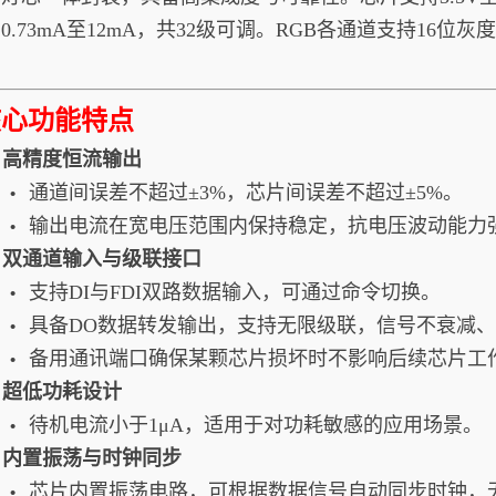
0.73mA至12mA，共32级可调。RGB各通道支持16位
核心功能特点
1. 高精度恒流输出
通道间误差不超过±3%，芯片间误差不超过±5%。
•
输出电流在宽电压范围内保持稳定，抗电压波动能力
•
2. 双通道输入与级联接口
支持DI与FDI双路数据输入，可通过命令切换。
•
具备DO数据转发输出，支持无限级联，信号不衰减
•
备用通讯端口确保某颗芯片损坏时不影响后续芯片工
•
3. 超低功耗设计
待机电流小于1μA，适用于对功耗敏感的应用场景。
•
4. 内置振荡与时钟同步
芯片内置振荡电路，可根据数据信号自动同步时钟，
•