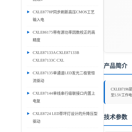
CXLE8778P同步刷新高压CMOS工艺
输入电
CXLE86175带有源功率因数校正的高
精度
CXLE87133A CXLE87133B
CXLE87133C CXL
产品简介
CXLE87135单通道LED发光二极管恒
流驱动
CXLE87
CXLE87144单线串行级联接口内置上
至5.5V工
电复
CXLE8724 LED草坪灯设计的升降压型
技术参数
驱动