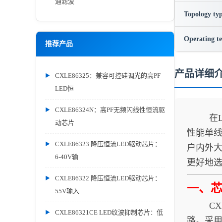
通滤波
Topology ty
Operating t
推荐产品
产品详细
CXLE86325：兼容可控硅调光的高PF
LED恒
CXLE86324N：高PF无频闪线性恒流驱
在LED
动芯片
性能单线
CXLE86323 降压恒流LED驱动芯片：
户内外大
6-40V输
更好地
CXLE86322 降压恒流LED驱动芯片：
一、
55V输入
CXLE
CXLE86321CE LED纹波抑制芯片：低
路。采用