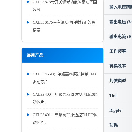
CXLE8678带开关调光功能的高功率因
输入电压范围 
数线
输出电压 (V
CXLE86175带有源功率因数校正的高
精度
输出电流 (IO
工作频率
最新产品
转换效率
CXLE8455D：单级高PF原边控制LED
封装类型
驱动芯片
CXLE8490：单级高PF原边控制LED驱
Thd
动芯片，
Ripple
CXLE8491：单级高PF原边控制LED驱
动芯片，
功耗