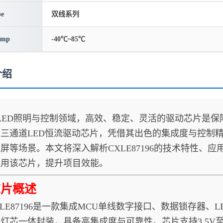
pe
双线系列
emp
-40℃~85℃
介绍
照明与控制领域，高效、稳定、灵活的驱动芯片是保障系统
三通道LED恒流驱动芯片，凭借其出色的集成度与控制
屏等场景。本文将深入解析CXLE87196的技术特性、
选用该芯片，提升项目效能。
芯片概述
87196是一款集成MCU单线数字接口、数据锁存器、L
灯芯一体封装，具备高集成度与可靠性。芯片支持3.5V至