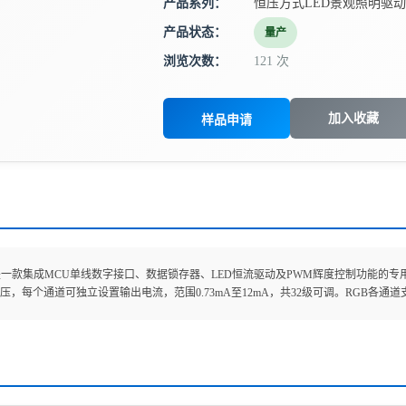
产品系列：
恒压方式LED景观照明驱动
产品状态：
量产
浏览次数：
121 次
加入收藏
样品申请
196是一款集成MCU单线数字接口、数据锁存器、LED恒流驱动及PWM辉度控制功能的
作电压，每个通道可独立设置输出电流，范围0.73mA至12mA，共32级可调。RGB各通