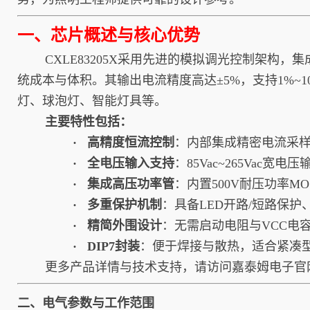
一、芯片概述与核心优势
CXLE83205X采用先进的模拟调光控制架构，集
统成本与体积。其输出电流精度高达±5%，支持1%~
灯、球泡灯、智能灯具等。
主要特性包括：
· 高精度恒流控制
：内部集成精密电流采样
· 全电压输入支持
：85Vac~265Vac
· 集成高压功率管
：内置500V耐压功率M
· 多重保护机制
：具备LED开路/短路保
· 精简外围设计
：无需启动电阻与VCC电
· DIP7封装
：便于焊接与散热，适合紧凑
更多产品详情与技术支持，请访问嘉泰姆电子官
二、电气参数与工作范围