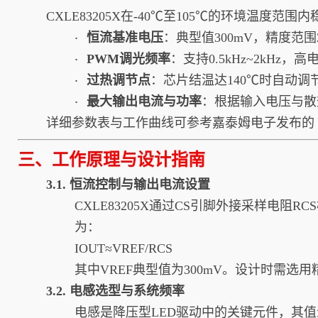
CXLE83205X在-40℃至105℃的环境
恒流基准电压
：典型值300mV，精度范围29
·
PWM调光频率
：支持0.5kHz~2kHz，高
·
过热调节点
：芯片结温达140℃时自动
·
最大输出电流与功率
：根据输入电压与散热
·
详细参数表与工作曲线可参考嘉泰姆电子发布的《C
三、工作原理与设计指南
3.1. 恒流控制与输出电流设置
CXLE83205X通过CS引脚外接采样电
为：
IOUT​≈VREF​​/RCS​
其中VREF典型值为300mV。设计时需
3.2. 电感选型与系统频率
电感是降压型LED驱动中的关键元件，其